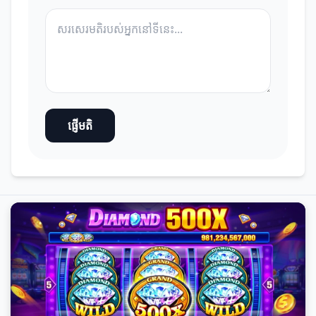
ផ្ញើមតិ