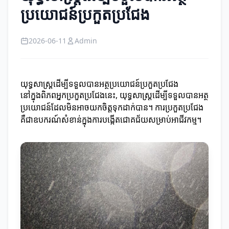
ប្រយោជន៍ប្រកួតប្រជែង
2026-06-11
Admin
យុទ្ធសាស្ត្រដើម្បីទទួលបានអត្ថប្រយោជន៍ប្រកួតប្រជែង
នៅក្នុងពិភពអ្នកប្រកួតប្រជែងនេះ, យុទ្ធសាស្ត្រដើម្បីទទួលបានអត្ថ
ប្រយោជន៍ដែលមិនអាចយកចិត្តទុកដាក់បាន។ ការប្រកួតប្រជែង
គឺជា​ឧបករណ៍សំខាន់ក្នុងការបង្កើតជោគជ័យសម្រាប់អាជីវកម្ម។