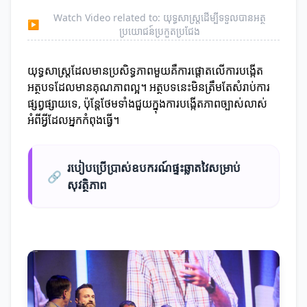
Watch Video related to: យុទ្ធសាស្ត្រដើម្បីទទួលបានអត្ថ
▶
ប្រយោជន៍ប្រកួតប្រជែង
យុទ្ធសាស្ត្រដែលមានប្រសិទ្ធភាពមួយគឺការផ្តោតលើការបង្កើត
អត្ថបទដែលមានគុណភាពល្អ។ អត្ថបទនេះមិនត្រឹមតែសំរាប់ការ
ផ្សព្វផ្សាយទេ, ប៉ុន្តែថែមទាំងជួយក្នុងការបង្កើតភាពច្បាស់លាស់
អំពីអ្វីដែលអ្នកកំពុងធ្វើ។
របៀបប្រើប្រាស់ឧបករណ៍ផ្ទះឆ្លាតវៃសម្រាប់
🔗
សុវត្ថិភាព