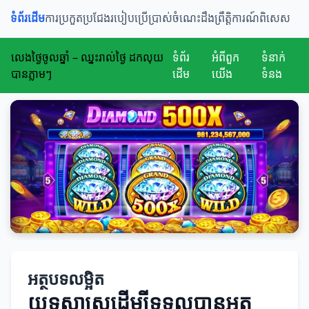
ទំព័រដើម
ការប្រកួតប្រជែង
របៀបប្រើប្រាស់
ចំណេះដឹង
ព្រឹត្តិការណ៍ពិសេស
លេងថ្ងៃចូលឆ្នាំ – ឈ្នះរាល់ថ្ងៃ ដកលុយ
ទំព័រ
អំពីពួក
ទំនាក់
បានភ្លាមៗ
ដើម
យើង
ទំនង
អត្ថបទលម្អិត
យុទ្ធសាស្ត្រដើម្បីទទួលបានអត្ថ