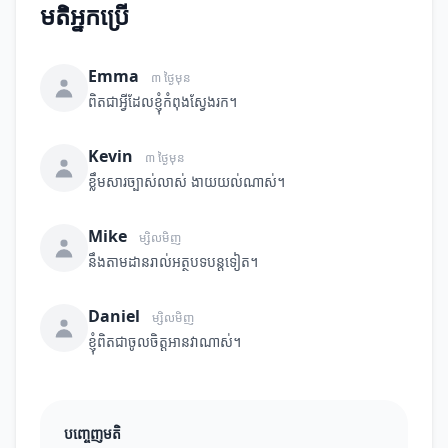
មតិអ្នកប្រើ
Emma
៣ ថ្ងៃមុន
ពិតជាអ្វីដែលខ្ញុំកំពុងស្វែងរក។
Kevin
៣ ថ្ងៃមុន
ខ្លឹមសារច្បាស់លាស់ ងាយយល់ណាស់។
Mike
ម្សិលមិញ
នឹងតាមដានរាល់អត្ថបទបន្តទៀត។
Daniel
ម្សិលមិញ
ខ្ញុំពិតជាចូលចិត្តអានវាណាស់។
បញ្ចេញមតិ