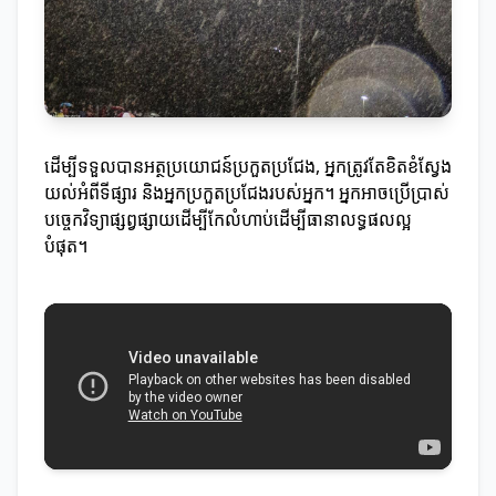
ដើម្បីទទួលបានអត្ថប្រយោជន៍ប្រកួតប្រជែង, អ្នកត្រូវតែខិតខំស្វែង
យល់អំពីទីផ្សារ និងអ្នកប្រកួតប្រជែងរបស់អ្នក។ អ្នកអាចប្រើប្រាស់
បច្ចេកវិទ្យាផ្សព្វផ្សាយដើម្បីកែលំហាប់ដើម្បីធានាលទ្ធផលល្អ
បំផុត។