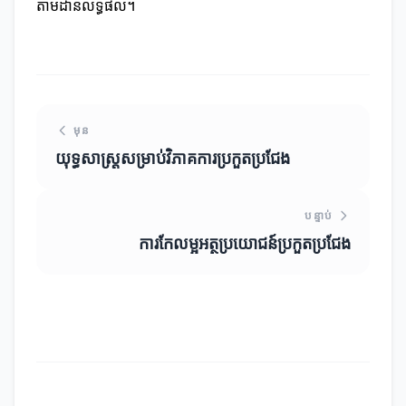
តាមដានលទ្ធផល។
មុន
យុទ្ធសាស្ត្រសម្រាប់វិភាគការប្រកួតប្រជែង
បន្ទាប់
ការកែលម្អអត្ថប្រយោជន៍ប្រកួតប្រជែង