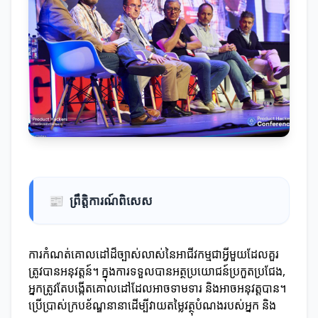
📰
ព្រឹត្តិការណ៍ពិសេស
ការកំណត់គោលដៅដ៏ច្បាស់លាស់នៃអាជីវកម្មជាអ្វីមួយដែលគួរ
ត្រូវបានអនុវត្តន៍។ ក្នុងការទទួលបានអត្ថប្រយោជន៍ប្រកួតប្រជែង,
អ្នកត្រូវតែបង្កើតគោលដៅដែលអាចទាមទារ និងអាចអនុវត្តបាន។
ប្រើប្រាស់ក្របខ័ណ្ឌនានាដើម្បីវាយតម្លៃវត្ថុបំណងរបស់អ្នក និង