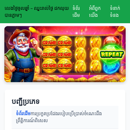
លេងថ្ងៃចូលឆ្នាំ – ឈ្នះរាល់ថ្ងៃ ដកលុយ
ទំព័រ
អំពីពួក
ទំនាក់
បានភ្លាមៗ
ដើម
យើង
ទំនង
បញ្ជីប្រភេទ
ទំព័រដើម
ការប្រកួតប្រជែង
របៀបប្រើប្រាស់
ចំណេះដឹង
ព្រឹត្តិការណ៍ពិសេស