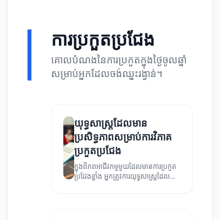
ការប្រកួតប្រជែង
គោលបំណងនៃការប្រកួតក្នុងថ្ងៃចូលឆ្នាំ
សម្រាប់អ្នកដែលចង់ឈ្នះរង្វាន់។
យុទ្ធសាស្ត្រដែលមាន
ប្រសិទ្ធភាពសម្រាប់ការវិភាគ
ប្រកួតប្រជែង
ក្នុងពិភពអាជីវកម្មមួយដែលមានការប្រកួត
ប្រជែងខ្លាំង អ្នកត្រូវការយុទ្ធសាស្ត្រដែល
មានប្រសិទ្ធភាពសម្រាប់ការវិភាគប្រកួត
ប្រជែង។ អត្ថបទនេះនឹងផ្តល់នូវយុទ្ធសាស្ត្រ
ដែលអាចជួយអ្នកក្នុងការយល់ដឹងពីការ
ប្រកួតប្រជែង និងកែលម្អស្ថានភាពអាជីវកម្ម