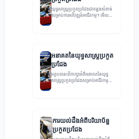
យុទ្ធសាស្ត្រប្រកួតប្រជែងជាគន្លងសំខាន់
សម្រាប់ការអភិវឌ្ឍន៍អាជីវកម្ម។ មើល
ពីរបៀបដែលយុទ្ធសាស្ត្រទាំងនេះ
អាចជួយឲ្យអ្នកឈ្នះក្នុងទីផ្សារ។
អនាគតនៃយុទ្ធសាស្ត្រប្រកួត
ប្រជែង
អត្ថបទនេះពិភាក្សាអំពីអនាគតនៃយុទ្ធ
សាស្ត្រប្រកួតប្រជែងសម្រាប់អាជីវកម្ម
ជប៉ុន, គន្លងរបស់វានឹងជួយអ្នកក្នុង
ការលូតលាស់យ៉ាងមានប្រសិទ្ធភាព។
ការយល់ដឹងអំពីបរិយាប័ន្ន
ប្រកួតប្រជែង