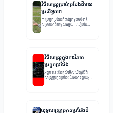
របស់អ្នក។
វិធីសាស្ត្រប្រាប់ប្រជែងដ៏មាន
ប្រសិទ្ធភាព
ការប្រកួតប្រជែងគឺជាផ្នែកមួយសំខាន់
សម្រាប់អាជីវកម្មណាមួយ។ របៀបដែល
អ្នកអាចប្រើវិធីសាស្ត្រប្រាប់ប្រជែងដើម្បី
ជួយអាជីវកម្មរបស់អ្នកកើនឡើង។
វិធីសាស្ត្រក្នុងការវិភាគ
ប្រកួតប្រជែង
អត្ថបទនេះនឹងផ្តល់មើលឃើញពីវិធី
សាស្ត្រប្រកួតប្រជែងដែលអាចជួយអ្នក
ក្នុងការវិភាគគូប្រជែងរបស់អ្នក។
យុទ្ធសាស្ត្រប្រកួតប្រជែងដ៏