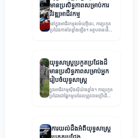
មានប្រសិទ្ធភាពសម្រាប់ការ
វិវឌ្ឍអាជីវកម្ម
នៅក្នុងអាជីវកម្មសម័យថ្មីនេះ, ការប្រកួត
ប្រជែងកាន់តែខ្លាំងឡើង។ អត្ថបទនេះនឹង
ពិភាក្សាអំពីយុទ្ធសាស្ត្រប្រកួតប្រជែងដ៏
មានប្រសិទ្ធភាពសម្រាប់ការវិវឌ្ឍអាជីវ
កម្ម។
យុទ្ធសាស្ត្រប្រកួតប្រជែងដ៏
មានប្រសិទ្ធភាពសម្រាប់អ្នក
រៀបចំយុទ្ធសាស្ត្រ
ក្នុងអាជីវកម្មសុីងស៊ីយ៉ាងខ្លាំង។ ការប្រកួត
ប្រជែងជាផ្នែកមួយដែលត្រូវបានប្រើដើម្បី
បង្កើតអត្ថប្រយោជន៍ជារឿយៗ។ អត្ថបទ
នេះនឹងចែករំលែកអំពីយុទ្ធសាស្ត្រក្នុងការ
ប្រកួតប្រជែង។
ការយល់ដឹងអំពីយុទ្ធសាស្ត្រ
ប្រកួតប្រជែង