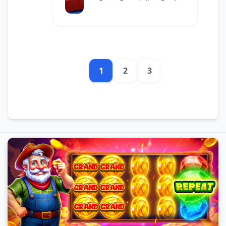
សំខាន់សម្រាប់ការលូតលាស់ និងភាព
ជោគជ័យនៃអាជីវកម្ម។
1
2
3