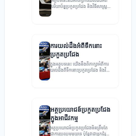
អត្ថបទនេះនឹងអភិរក្សការយល់ដឹងអំពី
បរិយាប័ន្នប្រកួតប្រជែង និងវិធីសាស្ត្រ
ដែលអាចជួយអាជីវកម្មរបស់អ្នកឲ្យមាន
ភាពជោគជ័យ។
ការយល់ដឹងអំពីទឹកនោះ
ប្រកួតប្រជែង
ក្នុងអត្ថបទនេះ យើងនឹងពិភាក្សាអំពីការ
យល់ដឹងពីទឹកនោះប្រកួតប្រជែង និងវិធី
ដើម្បីប្រើប្រាស់វាដើម្បីផ្តល់អត្ថប្រយោជន៍
សម្រាប់អាជីវកម្មរបស់អ្នក។
អត្ថប្រយោជន៍ប្រកួតប្រជែង
ក្នុងអាជីវកម្ម
អត្ថប្រយោជន៍ប្រកួតប្រជែងមិនត្រឹមតែ
ជាការប្រឈមមួយទេ ប៉ុន្តែវាជាអ្នកជំរុញ