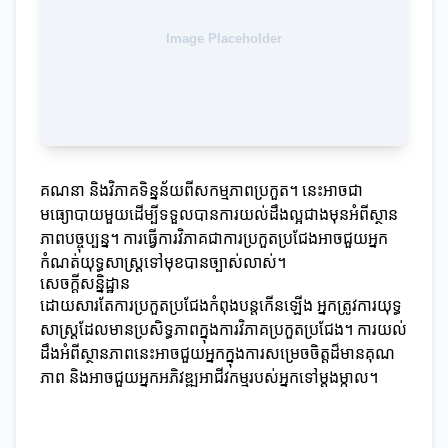
គណនា និងវិភាគទិន្នន័យពីសកម្មភាពប្រកួត។ នេះអាចជា
មធ្យោបាយមួយដើម្បីទទួលបានការយល់ដឹងល្អជាងមុនអំពីស្ថាន
ភាពបច្ចុប្បន្ន។ ការធ្វើការវិភាគជាការប្រកួតប្រជែងអាចជួយអ្នក
កំណត់យុទ្ធសាស្ត្រទៅមុខបានច្បាស់លាស់។
សេចក្ដីសន្និដ្ឋាន
ដោយសារតែការប្រកួតប្រជែងកំពុងបន្តកើនឡើង អ្នកត្រូវការយុទ្ធ
សាស្ត្រដែលមានប្រសិទ្ធភាពក្នុងការវិភាគប្រកួតប្រជែង។ ការយល់
ដឹងអំពីស្ថានភាពនេះអាចជួយអ្នកក្នុងការសម្រេចចិត្តដ៏មានគុណ
ភាព និងអាចជួយអ្នកអភិវឌ្ឍអាជីវកម្មរបស់អ្នកទៅម្ដងម្កាល។