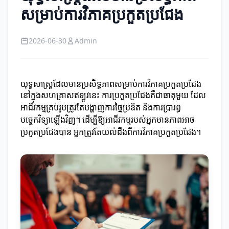
សម្រាប់ការវិភាគប្រកួតប្រជែង
2026-06-30
Admin
យុទ្ធសាស្ត្រដែលមានប្រសិទ្ធភាពសម្រាប់ការវិភាគប្រកួតប្រជែង
នៅក្នុងសហគ្រាសឥឡូវនេះ ការប្រកួតប្រជែងគឺជាធាតុមួយ ដែល
អាជីវកម្មគ្រប់រូបត្រូវតែបង្ហាញការច្នៃប្រឌិត និងការប្រារព្ធ
បច្ចេកវិទ្យាឡើងវិញ។ ដើម្បីឱ្យអាជីវកម្មរបស់អ្នកមានភាពអាច
ប្រកួតប្រជែងបាន អ្នកត្រូវតែយល់ដឹងពីការវិភាគប្រកួតប្រជែង។