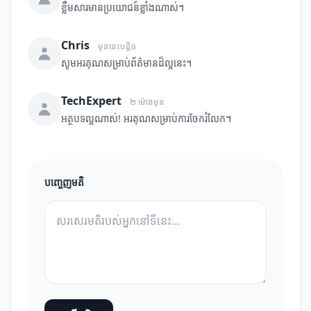
ខ្លឹមសារមានប្រយោជន៍ខ្លាំងណាស់។
Chris
មុននេះបន្តិច
សូមអរគុណសម្រាប់ព័ត៌មានដ៏ល្អនេះ។
TechExpert
២ ម៉ោងមុន
អត្ថបទល្អណាស់! អរគុណសម្រាប់ការចែករំលែក។
បញ្ចេញមតិ