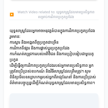
Watch Video related to: យុទ្ធសាស្ត្រដែលមានប្រសិទ្ធភាព
▶
សម្រាប់ការវិភាគប្រកួតប្រជែង
យុទ្ធសាស្ត្រដែលអ្នកអាចអនុវត្តន៍បានក្នុងការវិភាគប្រកួតប្រជែង
រួមមាន:
ការស្តារ និងអង្កេតពីគូប្រកួតជាច្រើន
ការវិភាគទីផ្សារ និងការផ្លាស់ប្ដូរប្រកួតប្រជែង
ការកំណត់តម្រូវការរបស់អតិថិជន និងការប្រៀបធៀបជាមួយគូ
ប្រកួត
ដើម្បីធ្វើឲ្យការវិភាគប្រកួតប្រជែងរបស់អ្នកមានប្រសិទ្ធភាព អ្នក
ត្រូវតែប្រើប្រាស់ឧបករណ៍ និងវិធីសាស្ត្រដែលត្រឹមត្រូវ។ សូម
ពិនិត្យមើលឧស្សាហកម្មរបស់អ្នកពីរាជ្យណែនាំ និងការប្រើប្រាស់
ព័ត៌មានបច្ចុប្បន្នដើម្បីកំណត់យុទ្ធសាស្ត្រដែលមានប្រសិទ្ធភាព។