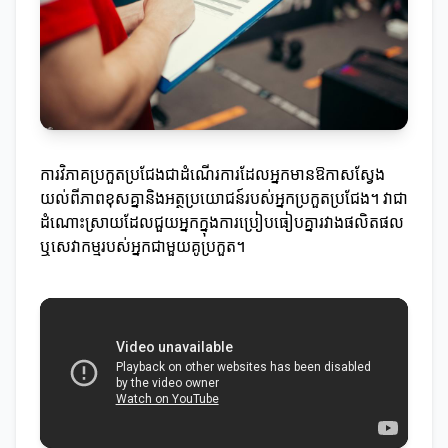
ការវិភាគប្រកួតប្រជែងជាដំណើរការដែលអ្នកមានឱកាសស្វែង
យល់ពីភាពខុសគ្នានិងអត្ថប្រយោជន៍របស់អ្នកប្រកួតប្រជែង។ វាជា
ដំណោះស្រាយដែលជួយអ្នកក្នុងការប្រៀបធៀបគ្នារវាងផលិតផល
ឬសេវាកម្មរបស់អ្នកជាមួយគូប្រកួត។