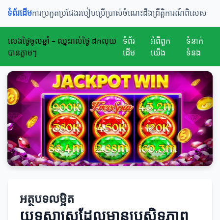
ទំព័រដើម
ការប្រកួតប្រជែង
របៀបប្រើប្រាស់
ចំណេះដឹង
ព្រឹត្តិការណ៍ពិសេស
លេងថ្ងៃចូលឆ្នាំ – ឈ្នះរាល់ថ្ងៃ ដកលុយ
ទំព័រ
អំពីពួក
ទំនាក់
បានភ្លាមៗ
ដើម
យើង
ទំនង
អត្ថបទលម្អិត
យុទ្ធសាស្ត្រដែលមានប្រសិទ្ធភាព