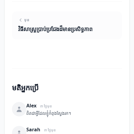
មុន
វិធីសាស្ត្រប្រាប់ប្រជែងដ៏មានប្រសិទ្ធភាព
មតិអ្នកប្រើ
Alex
៣ ថ្ងៃមុន
ពិតជាអ្វីដែលខ្ញុំកំពុងស្វែងរក។
Sarah
៣ ថ្ងៃមុន