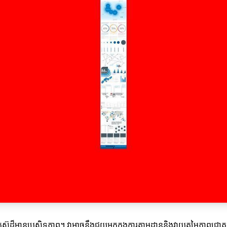
តស៊ូដ៏មានប្រសិទ្ធភាព។ វាអាចនឹងជួយអ្នកក្នុងការតាមដាននិងវាយតម្លៃភាពជោគជ័