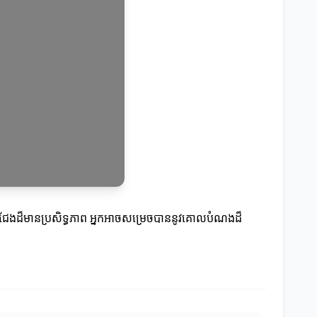
ប្រជែងដ៏មានប្រសិទ្ធភាព អ្នកអាចសម្រេចបាននូវគោលបំណងដ៏