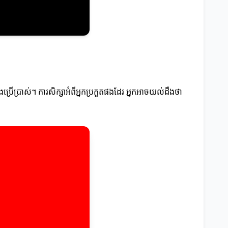
ែងប្រើប្រាស់។ ការសិក្សាអំពីអ្នកប្រកួតផងដែរ អ្នកអាចយល់ដឹងថា