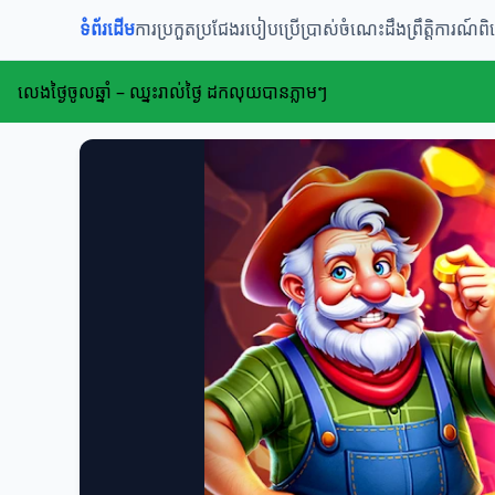
ទំព័រដើម
ការប្រកួតប្រជែង
របៀបប្រើប្រាស់
ចំណេះដឹង
ព្រឹត្តិការណ៍
លេងថ្ងៃចូលឆ្នាំ – ឈ្នះរាល់ថ្ងៃ ដកលុយបានភ្លាមៗ