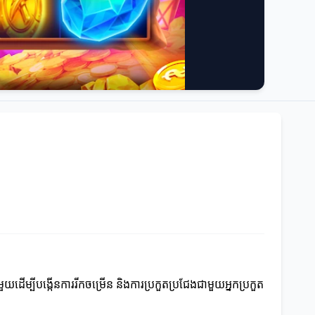
ាមួយដើម្បីបង្កើនការរីកចម្រើន និងការប្រកួតប្រជែងជាមួយអ្នកប្រកួត