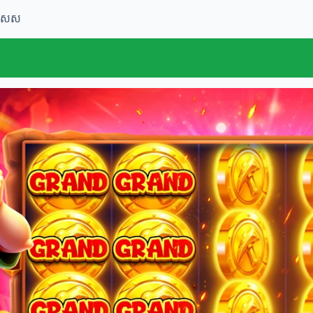
ពិសេស