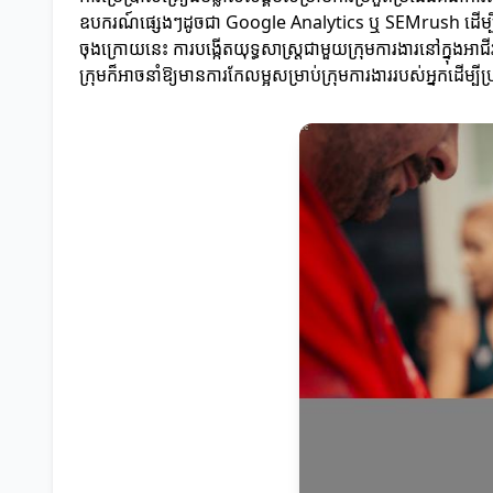
ឧបករណ៍ផ្សេងៗដូចជា Google Analytics ឬ SEMrush ដើម្បីយល់ដ
ចុងក្រោយនេះ ការបង្កើតយុទ្ធសាស្ត្រជាមួយក្រុមការងារនៅក្នុងអាជីវក
ក្រុមក៏អាចនាំឱ្យមានការកែលម្អសម្រាប់ក្រុមការងាររបស់អ្នកដើម្ប