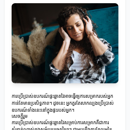
ការប្រើប្រាស់ឧបករណ៍ផ្ទះឆ្លាតវៃអាចធ្វើឲ្យការសម្រាករបស់អ្នក
កាន់តែមានប្រសិទ្ធភាព។ ដូចនេះ អ្នកគួរតែសាកល្បងប្រើប្រាស់
ឧបករណ៍ទាំងនេះនៅក្នុងផ្ទះរបស់អ្នក។
សេចក្ដីរួម
ការប្រើប្រាស់ឧបករណ៍ផ្ទះឆ្លាតវៃសម្រាប់ការសម្រាកគឺជាការ
សំខាន់ណាស់ក្នុងសម័យបច្ចេកវិទ្យា។ ជាមួយនឹងការកែលម្អនៃ