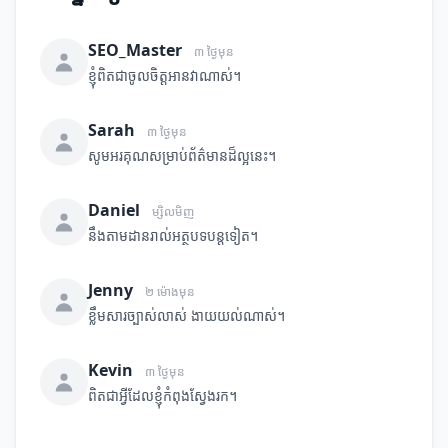
SEO_Master
៣ ថ្ងៃមុន
ខ្ញុំពិតជាចូលចិត្តអានវាណាស់។
Sarah
៣ ថ្ងៃមុន
សូមអរគុណសម្រាប់ព័ត៌មានដ៏ល្អនេះ។
Daniel
ម្សិលមិញ
នឹងតាមដានរាល់អត្ថបទបន្តទៀត។
Jenny
២ ម៉ោងមុន
ខ្លឹមសារច្បាស់លាស់ ងាយយល់ណាស់។
Kevin
៣ ថ្ងៃមុន
ពិតជាអ្វីដែលខ្ញុំកំពុងស្វែងរក។