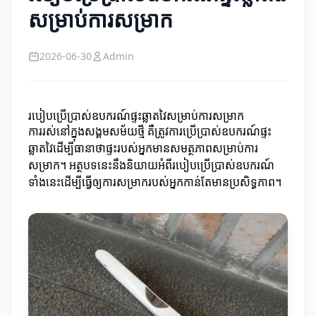
សម្រាប់ការសម្រាក
2026-06-30
Admin
របៀបប្រើប្រាស់ឧបករណ៍ផ្ទះឆ្លាតវៃសម្រាប់ការសម្រាក
ការរស់នៅក្នុងសង្គមសម័យថ្មី គឺត្រូវការប្រើប្រាស់ឧបករណ៍ផ្ទះ
ឆ្លាតវៃដើម្បីធានាថាផ្ទះរបស់អ្នកមានសមត្ថភាពសម្រាប់ការ
សម្រាក។ អត្ថបទនេះនឹងនិយាយអំពីរបៀបប្រើប្រាស់ឧបករណ៍
ទាំងនេះដើម្បីធ្វើឲ្យការសម្រាករបស់អ្នកកាន់តែមានប្រសិទ្ធភាព។