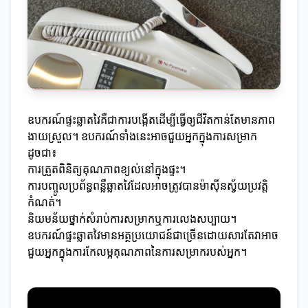
ឧបករណ៍ផ្ទះឆ្លាតវៃគឺជាការបង្កើតដើម្បីធ្វើឲ្យជីវិតកាន់តែមានភាព
ងាយស្រួល។ ឧបករណ៍ទាំងនេះអាចជួយអ្នកក្នុងការសម្រាក
ដូចជា៖
ការត្រួតពិនិត្យគុណភាពខ្យល់នៅក្នុងផ្ទះ។
ការបញ្ចូលប្រព័ន្ធពន្លឺឆ្លាតវៃដែលអាចត្រូវបានម៉ាស៊ីនស្វ័យប្រវត្តិ
កំណត់។
និយមន័យថ្នាក់សំរាប់ការសម្រាកឬការលេងសប្បាយ។
ឧបករណ៍ផ្ទះឆ្លាតវៃមានអត្ថប្រយោជន៍ជាច្រើនដោយសារតែវាអាច
ជួយអ្នកក្នុងការកែលម្អគុណភាពនៃការសម្រាករបស់អ្នក។