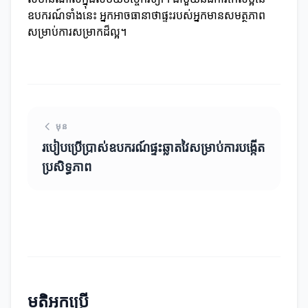
ឧបករណ៍ទាំងនេះ អ្នកអាចធានាថាផ្ទះរបស់អ្នកមានសមត្ថភាព
សម្រាប់ការសម្រាកដ៏ល្អ។
មុន
របៀបប្រើប្រាស់ឧបករណ៍ផ្ទះឆ្លាតវៃសម្រាប់ការបង្កើត
ប្រសិទ្ធភាព
មតិអ្នកប្រើ