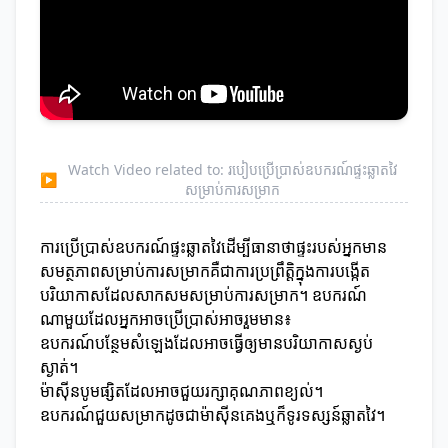
Watch Video related to: របៀបប្រើប្រាស់ឧបករណ៍ផ្ទះឆ្លាតវៃ
▶
សម្រាប់ការសម្រាក
ការប្រើប្រាស់ឧបករណ៍ផ្ទះឆ្លាតវៃដើម្បីធានាថាផ្ទះរបស់អ្នកមាន
សមត្ថភាពសម្រាប់ការសម្រាកគឺជាការប្រព្រឹត្តិក្នុងការបង្កើត
បរិយាកាសដែលសាកសមសម្រាប់ការសម្រាក។ ឧបករណ៍
ណាមួយដែលអ្នកអាចប្រើប្រាស់អាចរួមមាន៖
ឧបករណ៍បន្ថែមសំឡេងដែលអាចធ្វើឲ្យមានបរិយាកាសស្ងប់
ស្ងាត់។
ម៉ាស៊ីនបូមផ្សិតដែលអាចជួយរក្សាគុណភាពខ្យល់។
ឧបករណ៍ជួយសម្រាកដូចជាម៉ាស៊ីនគេងឬក៏ទូរទស្សន៍ឆ្លាតវៃ។