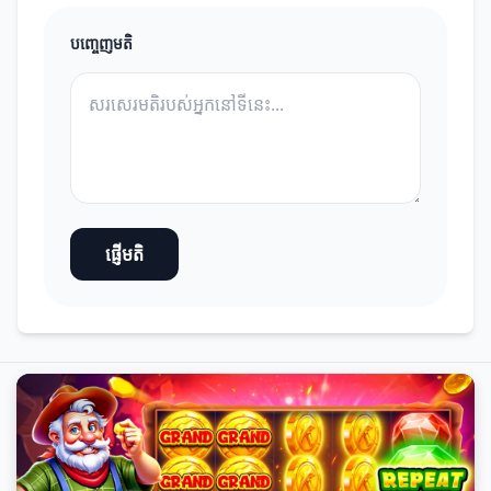
បញ្ចេញមតិ
ផ្ញើមតិ