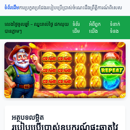
ទំព័រដើម
ការប្រកួតប្រជែង
របៀបប្រើប្រាស់
ចំណេះដឹង
ព្រឹត្តិការណ៍ពិសេស
លេងថ្ងៃចូលឆ្នាំ – ឈ្នះរាល់ថ្ងៃ ដកលុយ
ទំព័រ
អំពីពួក
ទំនាក់
បានភ្លាមៗ
ដើម
យើង
ទំនង
អត្ថបទលម្អិត
របៀបប្រើប្រាស់ឧបករណ៍ផ្ទះឆ្លាតវៃ