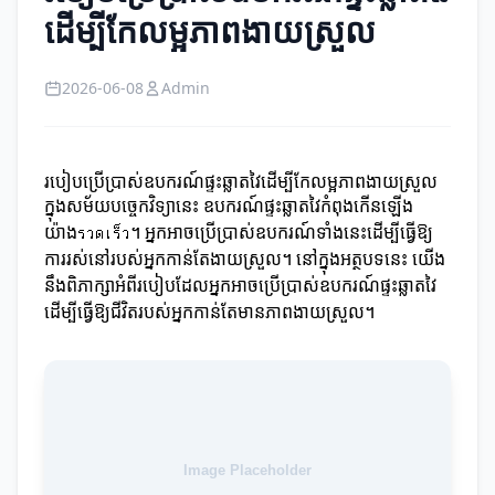
ដើម្បីកែលម្អភាពងាយស្រួល
2026-06-08
Admin
របៀបប្រើប្រាស់ឧបករណ៍ផ្ទះឆ្លាតវៃដើម្បីកែលម្អភាពងាយស្រួល
ក្នុងសម័យបច្ចេកវិទ្យានេះ ឧបករណ៍ផ្ទះឆ្លាតវៃកំពុងកើនឡើង
យ៉ាងรวดเร็ว។ អ្នកអាចប្រើប្រាស់ឧបករណ៍ទាំងនេះដើម្បីធ្វើឱ្យ
ការរស់នៅរបស់អ្នកកាន់តែងាយស្រួល។ នៅក្នុងអត្ថបទនេះ យើង
នឹងពិភាក្សាអំពីរបៀបដែលអ្នកអាចប្រើប្រាស់ឧបករណ៍ផ្ទះឆ្លាតវៃ
ដើម្បីធ្វើឱ្យជីវិតរបស់អ្នកកាន់តែមានភាពងាយស្រួល។