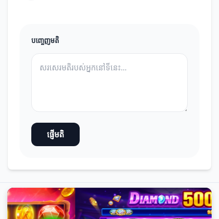
បញ្ចេញមតិ
ផ្ញើមតិ