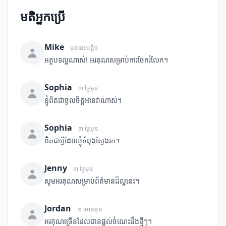
មតិអ្នកប្រើ
Mike
មុននេះបន្តិច
អត្ថបទល្អណាស់! អរគុណសម្រាប់ការចែករំលែក។
Sophia
៣ ថ្ងៃមុន
ខ្ញុំពិតជាចូលចិត្តអានវាណាស់។
Sophia
៣ ថ្ងៃមុន
ពិតជាអ្វីដែលខ្ញុំកំពុងស្វែងរក។
Jenny
៣ ថ្ងៃមុន
សូមអរគុណសម្រាប់ព័ត៌មានដ៏ល្អនេះ។
Jordan
២ ម៉ោងមុន
អរគុណច្រើនដែលបានផ្តល់ចំណេះដឹងថ្មីៗ។