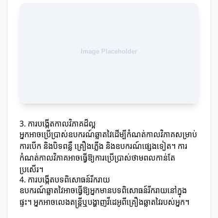
3. ការបង្កើតកាលវិភាគដ៏ល្អ
អ្នកអាចប្រើប្រាស់ឧបករណ៍ឆ្លាតវៃដើម្បីកំណត់កាលវិភាគសម្រាប់
ការបើក និងបិទពន្លឺ គ្រឿងភ្លើង និងឧបករណ៍ផ្សេងទៀត។ ការ
កំណត់កាលវិភាគអាចធ្វើឱ្យការប្រើប្រាស់ថាមពលកាន់តែ
ប្រសើរ។
4. ការបង្កើតបទពិសោធន៍រីករាយ
ឧបករណ៍ឆ្លាតវៃអាចធ្វើឱ្យអ្នកមានបទពិសោធន៍រីករាយនៅក្នុង
ផ្ទះ។ អ្នកអាចលេងតន្ត្រីឬបង្ហាញវីដេអូពីគ្រឿងឆ្លាតវៃរបស់អ្នក។