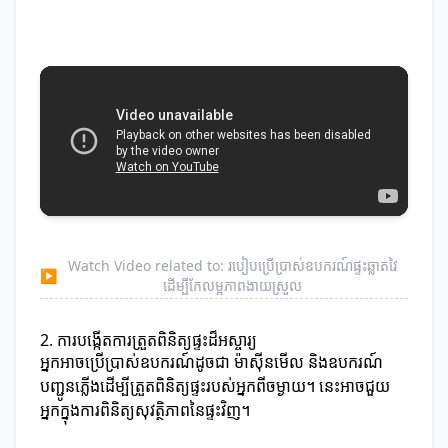
Watch Video related to: របៀបប្រើប្រាស់ឧបករណ៍ផ្ទះឆ្លាតវៃ
▶
ដើម្បីកែលម្អភាពងាយស្រួល
2. ការបង្កើតការត្រួតពិនិត្យផ្ទះដ៏អស្ចារ្យ
អ្នកអាចប្រើប្រាស់ឧបករណ៍ដូចជា ម៉ាស៊ីនមើល និងឧបករណ៍
បញ្ជូនភ្លើងដើម្បីត្រួតពិនិត្យផ្ទះរបស់អ្នកពីចម្ងាយ។ នេះអាចជួយ
អ្នកក្នុងការពិនិត្យសុវត្ថិភាពនៃផ្ទះវិញ។