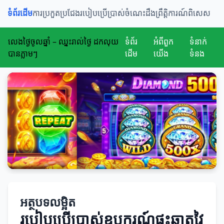
ទំព័រដើម
ការប្រកួតប្រជែង
របៀបប្រើប្រាស់
ចំណេះដឹង
ព្រឹត្តិការណ៍ពិសេស
លេងថ្ងៃចូលឆ្នាំ – ឈ្នះរាល់ថ្ងៃ ដកលុយ
ទំព័រ
អំពីពួក
ទំនាក់
បានភ្លាមៗ
ដើម
យើង
ទំនង
អត្ថបទលម្អិត
របៀបប្រើប្រាស់ឧបករណ៍ផ្ទះឆ្លាតវៃ