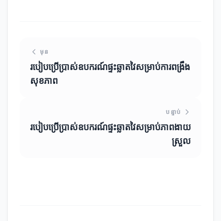
មុន
របៀបប្រើប្រាស់ឧបករណ៍ផ្ទះឆ្លាតវៃសម្រាប់ការពង្រឹង
សុខភាព
បន្ទាប់
របៀបប្រើប្រាស់ឧបករណ៍ផ្ទះឆ្លាតវៃសម្រាប់ភាពងាយ
ស្រួល