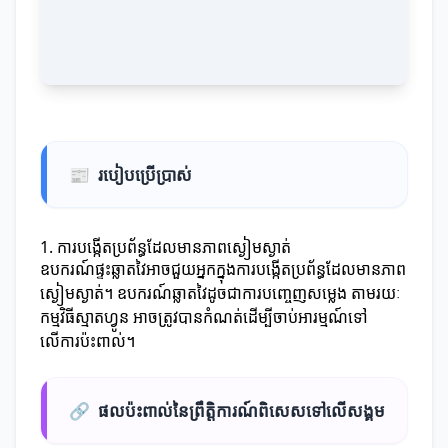
📰
របៀបប្រើប្រាស់
1. ការបង្កើតប្រព័ន្ធដែលមានភាពស្ងៀមស្ងាត់
ឧបករណ៍ផ្ទះឆ្លាតវៃអាចជួយអ្នកក្នុងការបង្កើតប្រព័ន្ធដែលមានភាព
ស្ងៀមស្ងាត់។ ឧបករណ៍ឆ្លាតវៃដូចជាការបញ្ចេញសម្លេង តាមរយៈ
កម្មវិធីស្មាតហ្វូន អាចត្រូវបានកំណត់ដើម្បីចាប់អារម្មណ៍ទៅ
លើការប៉ះពាល់។
🔗
ផលប៉ះពាល់នៃព្រឹត្តិការណ៍ពិសេសទៅលើសង្គម