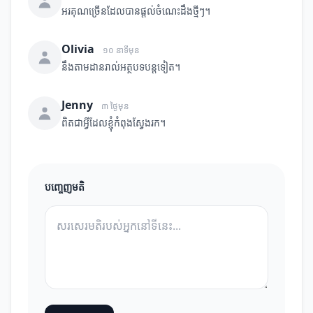
អរគុណច្រើនដែលបានផ្តល់ចំណេះដឹងថ្មីៗ។
Olivia
១០ នាទីមុន
នឹងតាមដានរាល់អត្ថបទបន្តទៀត។
Jenny
៣ ថ្ងៃមុន
ពិតជាអ្វីដែលខ្ញុំកំពុងស្វែងរក។
បញ្ចេញមតិ