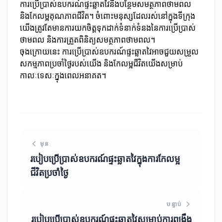
ការប្រើប្រាស់ឧបករណ៍ផ្ទះឆ្លាតវៃនឹងបន្ថែមសមត្ថភាពថាមពល
និងកែលម្អគុណភាពជីវិត។ ចំពោះមនុស្សដែលរស់នៅក្នុងទីក្រុង
យើងត្រូវតែមានការយកចិត្ដទុកដាក់ទំនាក់ទំនងនៃការប្រើប្រាស់
ថាមពល និងការត្រួតពិនិត្យសមត្ថភាពថាមពល។
ចុងក្រោយនេះ ការប្រើប្រាស់ឧបករណ៍ផ្ទះឆ្លាតវៃអាចជួយសម្រួល
សកម្មភាពប្រចាំថ្ងៃរបស់យើង និងកែលម្អជីវិតយើងសម្រាប់
កាលៈទេសៈក្នុងពេលអនាគត។
មុន
របៀបប្រើប្រាស់ឧបករណ៍ផ្ទះឆ្លាតវៃក្នុងការកែលម្អ
ជីវិតប្រចាំថ្ងៃ
បន្ទាប់
របៀបប្រើប្រាស់ឧបករណ៍ផ្ទះឆ្លាតវៃសម្រាប់ការពង្រឹង