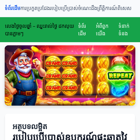
ទំព័រដើម
ការប្រកួតប្រជែង
របៀបប្រើប្រាស់
ចំណេះដឹង
ព្រឹត្តិការណ៍ពិសេស
លេងថ្ងៃចូលឆ្នាំ – ឈ្នះរាល់ថ្ងៃ ដកលុយ
ទំព័រ
អំពីពួក
ទំនាក់
បានភ្លាមៗ
ដើម
យើង
ទំនង
អត្ថបទលម្អិត
របៀបប្រើប្រាស់ឧបករណ៍ផ្ទះឆ្លាតវៃ