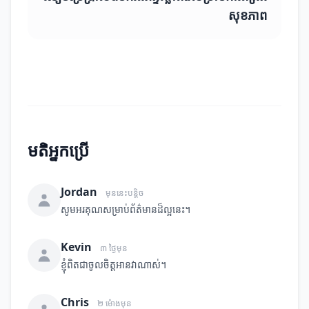
សុខភាព
មតិអ្នកប្រើ
Jordan
មុននេះបន្តិច
សូមអរគុណសម្រាប់ព័ត៌មានដ៏ល្អនេះ។
Kevin
៣ ថ្ងៃមុន
ខ្ញុំពិតជាចូលចិត្តអានវាណាស់។
Chris
២ ម៉ោងមុន