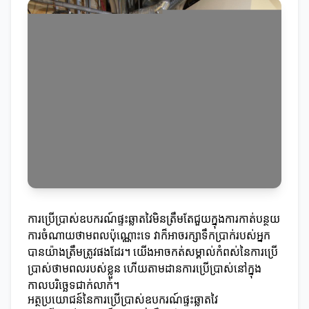
ការប្រើប្រាស់ឧបករណ៍ផ្ទះឆ្លាតវៃមិនត្រឹមតែជួយក្នុងការកាត់បន្ថយ
ការចំណាយថាមពលប៉ុណ្ណោះទេ វាក៏អាចរក្សាទឹកប្រាក់របស់អ្នក
បានយ៉ាងត្រឹមត្រូវផងដែរ។ យើងអាចកត់សម្គាល់កំពស់នៃការប្រើ
ប្រាស់ថាមពលរបស់ខ្លួន ហើយតាមដានការប្រើប្រាស់នៅក្នុង
កាលបរិច្ឆេទជាក់លាក់។
អត្ថប្រយោជន៍នៃការប្រើប្រាស់ឧបករណ៍ផ្ទះឆ្លាតវៃ