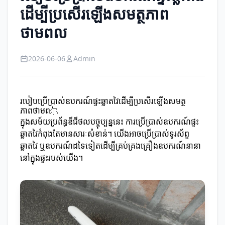
ដើម្បីប្រសើរឡើងសមត្ថភាព
ថាមពល
2026-06-06
Admin
របៀបប្រើប្រាស់ឧបករណ៍ផ្ទះឆ្លាតវៃដើម្បីប្រសើរឡើងសមត្ថ
ភាពថាមព尔
ក្នុងសម័យប្រព័ន្ធឌីជីថលបច្ចុប្បន្ននេះ ការប្រើប្រាស់ឧបករណ៍ផ្ទះ
ឆ្លាតវៃកំពុងតែមានសារៈសំខាន់។ យើងអាចប្រើប្រាស់ទូរស័ព្ទ
ឆ្លាតវៃ ឬឧបករណ៍ដទៃទៀតដើម្បីគ្រប់គ្រងគ្រឿងឧបករណ៍នានា
នៅក្នុងផ្ទះរបស់យើង។