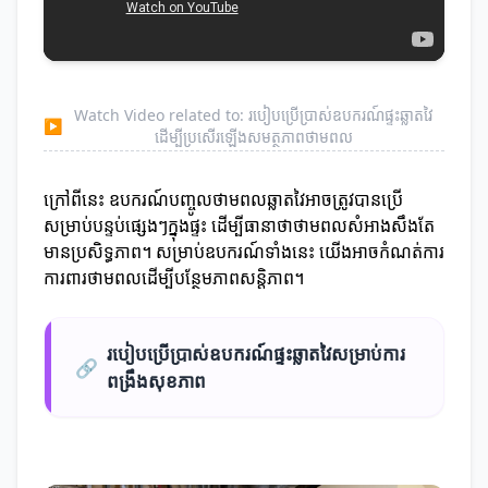
Watch Video related to: របៀបប្រើប្រាស់ឧបករណ៍ផ្ទះឆ្លាតវៃ
▶
ដើម្បីប្រសើរឡើងសមត្ថភាពថាមពល
ក្រៅពីនេះ ឧបករណ៍បញ្ចូលថាមពលឆ្លាតវៃអាចត្រូវបានប្រើ
សម្រាប់បន្ទប់ផ្សេងៗក្នុងផ្ទះ ដើម្បីធានាថាថាមពលសំអាងសឹងតែ
មានប្រសិទ្ធភាព។ សម្រាប់ឧបករណ៍ទាំងនេះ យើងអាចកំណត់ការ
ការពារថាមពលដើម្បីបន្ថែមភាពសន្ដិភាព។
របៀបប្រើប្រាស់ឧបករណ៍ផ្ទះឆ្លាតវៃសម្រាប់ការ
🔗
ពង្រឹងសុខភាព