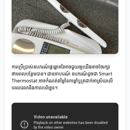
ការប្រើប្រាស់ឧបករណ៍ផ្ទះឆ្លាតវៃអាចជួយឲ្យយើងអាចថែរក្សា
ថាមពលបន្ថែមបាន។ ជាឧទាហរណ៍ ឧបករណ៍ដូចជា Smart
Thermostat អាចកំណត់តម្លៃនៃកម្ដៅឬត្រជាក់អាស្រ័យលើ
ពេលវេលានិងកាលបរិច្ឆេទ។