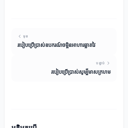
មុន
របៀបប្រើប្រាស់ឧបករណ៍ចម្អិនអាហារឆ្លាតវៃ
បន្ទាប់
របៀបប្រើប្រាស់សូម្បីមាសក្រហម
មតិអ្នកប្រើ