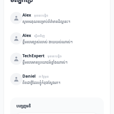
Alex
មុននេះបន្តិច
សូមអរគុណសម្រាប់ព័ត៌មានដ៏ល្អនេះ។
Alex
ម្សិលមិញ
ខ្លឹមសារច្បាស់លាស់ ងាយយល់ណាស់។
TechExpert
មុននេះបន្តិច
ខ្លឹមសារមានប្រយោជន៍ខ្លាំងណាស់។
Daniel
៣ ថ្ងៃមុន
ពិតជាអ្វីដែលខ្ញុំកំពុងស្វែងរក។
បញ្ចេញមតិ