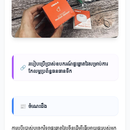
របៀបប្រើប្រាស់ឧបករណ៍ផ្ទះឆ្លាតវៃសម្រាប់ការ
🔗
កែលម្អប្រព័ន្ធធនធានទឹក
📰
ចំណេះដឹង
ការប្រើប្រាស់បច្ចេកវិទ្យាផ្ទះឆ្លាតវៃច្រើនដើម្បីធ្វើអោយផ្ទះរបស់អ្នក