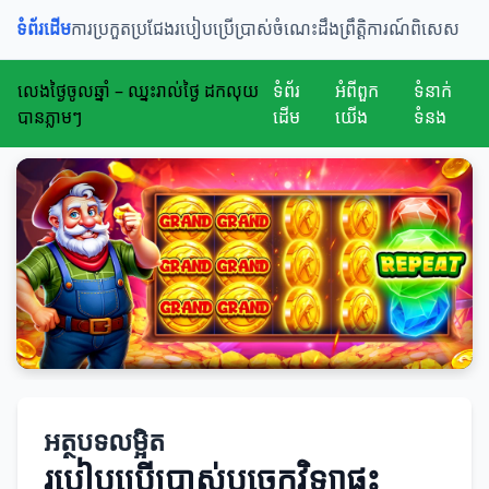
ទំព័រដើម
ការប្រកួតប្រជែង
របៀបប្រើប្រាស់
ចំណេះដឹង
ព្រឹត្តិការណ៍ពិសេស
លេងថ្ងៃចូលឆ្នាំ – ឈ្នះរាល់ថ្ងៃ ដកលុយ
ទំព័រ
អំពីពួក
ទំនាក់
បានភ្លាមៗ
ដើម
យើង
ទំនង
អត្ថបទលម្អិត
របៀបប្រើប្រាស់បច្ចេកវិទ្យាផ្ទះ