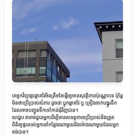
បច្ចេកវិទ្យាផ្ទះឆ្លាតវៃមិនត្រឹមតែធ្វើឲ្យមានសុវត្ថិភាពប៉ុណ្ណោះទេ ប៉ុន្តែ
មិនថាប្រើប្រាស់សំភារៈដូចជា ប្លុកឆ្លាតវៃ ឬ គ្រឿងចាក់បង្ហូរទឹក
ដែលអាចបញ្ជូនទឹកទៅកាន់ជុំវិញបាន។
សង្ខេប វាអាចជួយអ្នកដើម្បីមានសមត្ថភាពប្រើប្រាស់និងត្រួត
ពិនិត្យផ្ទះរបស់អ្នកនៅកន្លែងណាមួយនិងម៉ោងណាមួយដែលអ្នក
ចង់បាន។