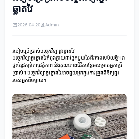
ឆ្លាតវៃ
2026-04-20
Admin
របៀបប្រើប្រាស់បច្ចេកវិទ្យាផ្ទះឆ្លាតវៃ
បច្ចេកវិទ្យាផ្ទះឆ្លាតវៃកំពុងក្លាយជាផ្នែកមួយនៃជីវភាពសម័យថ្មី។ វា​
ផ្តល់នូវកម្រិតសុវត្ថិភាព និងគុណភាពជីវិតបន្ថែមសម្រាប់អ្នកប្រើ
ប្រាស់។ បច្ចេកវិទ្យាផ្ទះឆ្លាតវៃអាចជួយអ្នកក្នុងការត្រួតពិនិត្យផ្ទះ
របស់អ្នកពីចម្ងាយ។