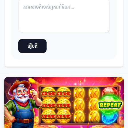
ផ្ញើមតិ