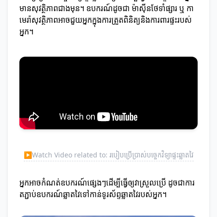
មានសុវត្ថិភាពជាងមុន។ ឧបករណ៍ដូចជា ម៉ាស៊ីនថែទាំផ្សារ ឬ កា
មេរ៉ាសុវត្ថិភាពអាចជួយអ្នកក្នុងការត្រួតពិនិត្យនិងការពារផ្ទះរបស់
អ្នក។
▶
Watch Video related to: របៀបប្រើប្រាស់បច្ចេកវិទ្យាផ្ទះឆ្លាតវៃ
អ្នកអាចកំណត់ឧបករណ៍ផ្សេងៗដើម្បីធ្វើឲ្យវាស្រួលប្រើ ដូចជាការ
តភ្ជាប់ឧបករណ៍ឆ្លាតវៃទៅកាន់ទូរស័ព្ទឆ្លាតវៃរបស់អ្នក។