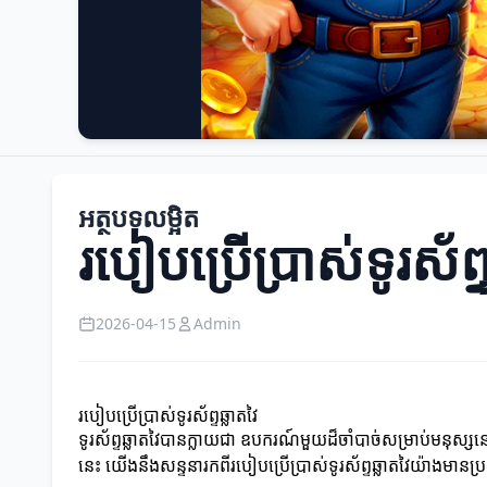
អត្ថបទលម្អិត
របៀបប្រើប្រាស់ទូរស័ព្ទ
2026-04-15
Admin
របៀបប្រើប្រាស់ទូរស័ព្ទឆ្លាតវៃ
ទូរស័ព្ទឆ្លាតវៃបានក្លាយជា ឧបករណ៍មួយដ៏ចាំបាច់សម្រាប់មនុស្សនៅ
នេះ យើងនឹងសន្ទនារកពីរបៀបប្រើប្រាស់ទូរស័ព្ទឆ្លាតវៃយ៉ាងមានប្