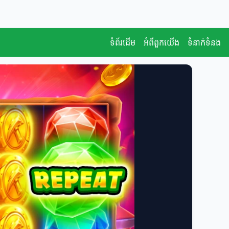
ទំព័រដើម
អំពីពួកយើង
ទំនាក់ទំនង