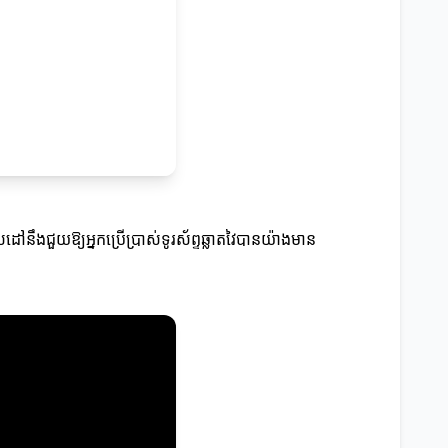
គោលដៅនឹងជួយឱ្យអ្នកប្រើប្រាស់ទូរស័ព្ទឆ្លាតវៃបានយ៉ាងមាន