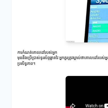
ការកំណត់គោលដៅរបស់អ្នក
មុននឹងប្រើប្រាស់ទូរស័ព្ទឆ្លាតវៃ អ្នកគួរត្រូវស្គាល់ថាគោលដៅរបស់អ
ប្រសិទ្ធភាព។