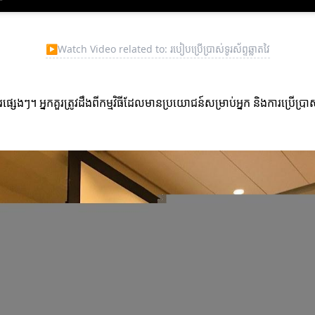
▶
Watch Video related to: របៀបប្រើប្រាស់ទូរស័ព្ទឆ្លាតវៃ
ារផ្សេងៗ។ អ្នកគួរត្រូវដឹងពីកម្មវិធីដែលមានប្រយោជន៍សម្រាប់អ្នក និងការប្រើប្រា