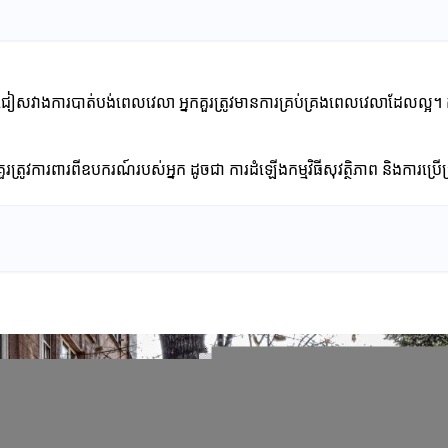
ដើម្បីជៀសវាងការបាត់បង់ពេលវេលា អ្នកគួរត្រូវមានការគ្រប់គ្រងពេលវេលាដែលល្អ
រត្រូវការពារពីឧបករណ៍របស់អ្នក ដូចជា ការដំឡើងកម្មវិធីសុវត្ថិភាព និងការប្រើប