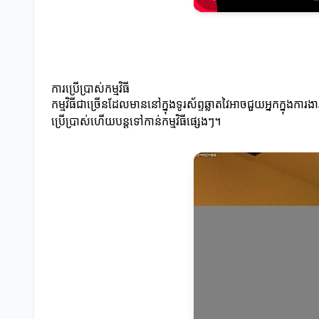
ការប្រើប្រាស់កម្មវិធី
កម្មវិធីជាច្រើនដែលមាននៅក្នុងទូរស័ព្ទឆ្លាតវៃអាចជួយអ្នកក្នុងការង
ប្រើប្រាស់ហើយបន្តទៅកាន់កម្មវិធីផ្សេងៗ។