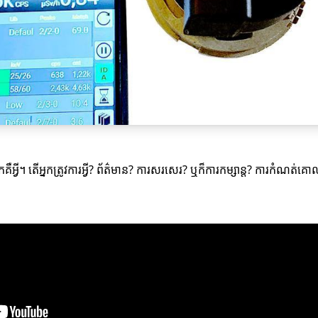
្នកគឺអ្វី។ តើអ្នកត្រូវការអ្វី? ព័ត៌មាន? ការសរសេរ? ឬក៏ការកម្សាន្ត? ការកំណត់