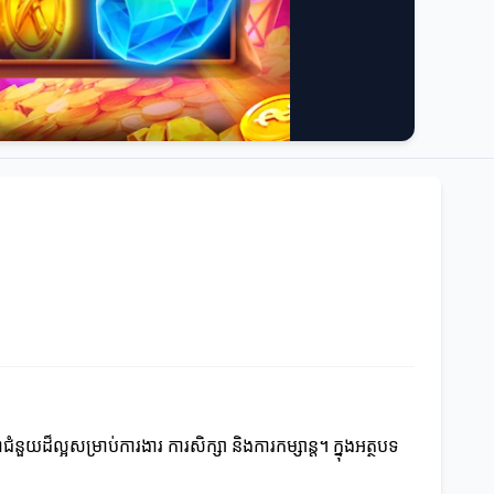
ួយដ៏ល្អសម្រាប់ការងារ ការសិក្សា និងការកម្សាន្ត។ ក្នុងអត្ថបទ