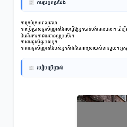
📰
ការប្រកួតប្រជែង
ការគ្រប់គ្រងពេលវេលា
ការប្រើប្រាស់ទូរស័ព្ទឆ្លាតវៃអាចធ្វើឱ្យអ្នកបាត់បង់ពេលវេលា។ 
ដំណើរការការងារបានល្អប្រសើរ។
ការពារទូរស័ព្ទរបស់អ្នក
ការពារទូរស័ព្ទឆ្លាតវៃរបស់អ្នកគឺជាដំណោះស្រាយសំខាន់មួយ។ អ្នកគួ
📰
របៀបប្រើប្រាស់