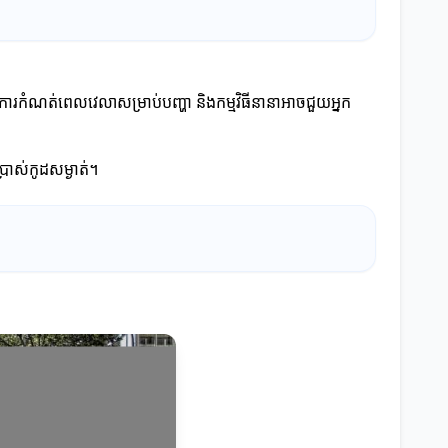
។ ការកំណត់ពេលវេលាសម្រាប់បញ្ហា និងកម្មវិធីនានាអាចជួយអ្នក
្រាស់កូដសម្ងាត់។