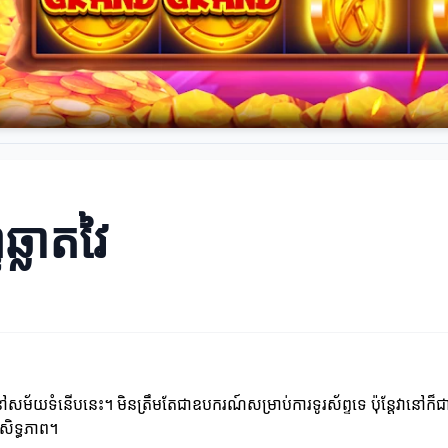
ឆ្លាតវៃ
សម័យទំនើបនេះ។ មិនត្រឹមតែជាឧបករណ៍សម្រាប់ការទូរស័ព្ទទេ ប៉ុន្តែវានៅក៏ជាជំន
រសិទ្ធភាព។