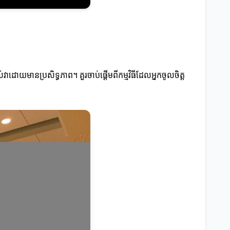
ស់វាដោយមានប្រសិទ្ធភាព។ គួរ​ចាប់ផ្តើមពីកម្មវិធីដែលអ្នកចូលចិត្ត