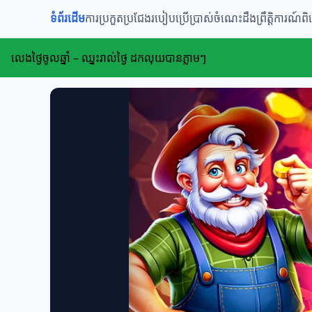
ទំព័រដើម
ការប្រកួតប្រជែង
របៀបប្រើប្រាស់
ចំណេះដឹង
ព្រឹត្តិការណ៍
លេងថ្ងៃចូលឆ្នាំ – ឈ្នះរាល់ថ្ងៃ ដកលុយបានភ្លាមៗ