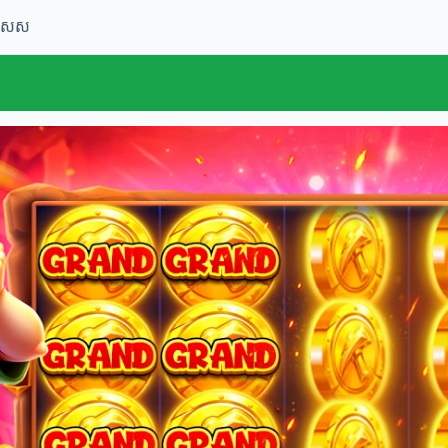
ពិសេស