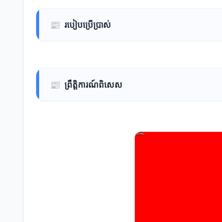
📰
របៀបប្រើប្រាស់
📰
ព្រឹត្តិការណ៍ពិសេស