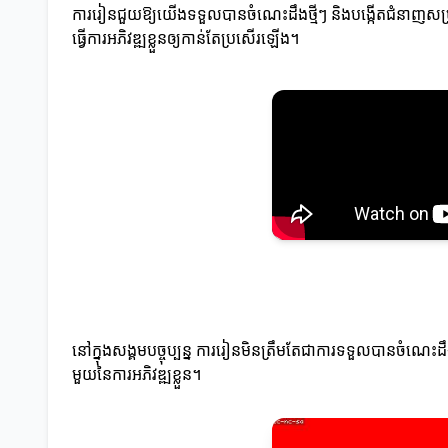
ការរៀនជួយឱ្យយើងទទួលបានចំណេះដឹងថ្មីៗ និងបង្កើតជំនាញសម្រាប
ធ្វើការអភិវឌ្ឍខ្លួនឲ្យកាន់តែប្រសើរឡើង។
នៅក្នុងសង្គមបច្ចុប្បន្ន ការរៀនមិនត្រឹមតែជាការទទួលបានចំណេះដឹ
មួយនៃការអភិវឌ្ឍខ្លួន។