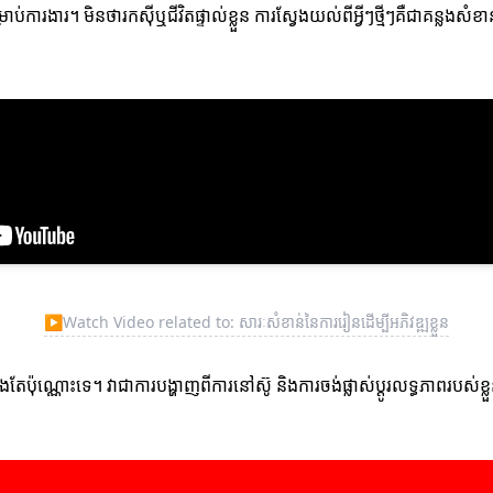
់ការងារ។ មិនថារកស៊ីឬជីវិតផ្ទាល់ខ្លួន ការស្វែងយល់ពីអ្វីៗថ្មីៗគឺជាគន្ល
▶
Watch Video related to: សារៈសំខាន់នៃការរៀនដើម្បីអភិវឌ្ឍខ្លួន
ងតែប៉ុណ្ណោះទេ។ វាជាការបង្ហាញពីការនៅស៊ូ និងការចង់ផ្លាស់ប្តូរលទ្ធភាពរបស់