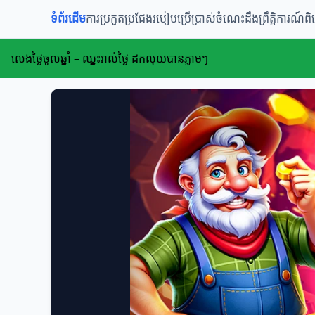
ទំព័រដើម
ការប្រកួតប្រជែង
របៀបប្រើប្រាស់
ចំណេះដឹង
ព្រឹត្តិការណ៍
លេងថ្ងៃចូលឆ្នាំ – ឈ្នះរាល់ថ្ងៃ ដកលុយបានភ្លាមៗ