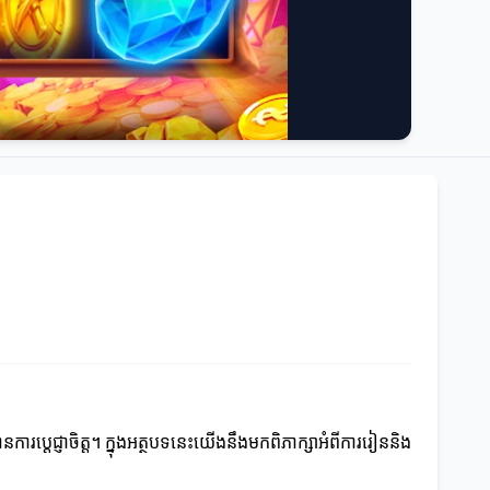
ប្តេជ្ញាចិត្ត។ ក្នុងអត្ថបទនេះយើងនឹងមកពិភាក្សាអំពីការរៀននិង