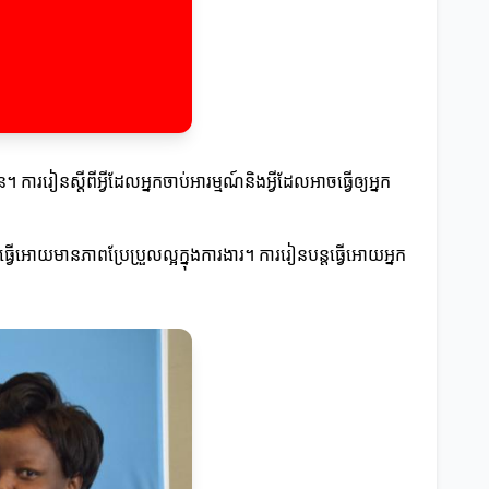
 ការរៀនស្តីពីអ្វីដែលអ្នកចាប់អារម្មណ៍និងអ្វីដែលអាចធ្វើឲ្យអ្នក
្វើអោយមានភាពប្រែប្រួលល្អក្នុងការងារ។ ការរៀនបន្តធ្វើអោយអ្នក