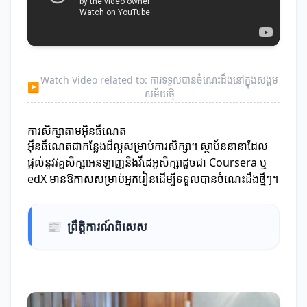
Watch Video related to: ការទទួលបានចំណេះដឹងនៅក្នុងសង្គម
▶
សម័យថ្មី
ការសិក្សាតាមអ៊ិនធឺណេត
អ៊ីនធឺណេតជាកន្លែងដ៏ល្អសម្រាប់ការសិក្សា។ ស្ថាប័ននានាដែល
ផ្តល់នូវវគ្គសិក្សាអនឡាញនិងវីដេអូសិក្សាដូចជា Coursera ឬ
edX មានឱកាសសម្រាប់អ្នករៀនដើម្បីទទួលបានចំណេះដឹងថ្មីៗ។
📰
ព្រឹត្តិការណ៍ពិសេស