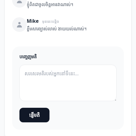
ខ្ញុំពិតជាចូលចិត្តអានវាណាស់។
Mike
មុននេះបន្តិច
ខ្លឹមសារច្បាស់លាស់ ងាយយល់ណាស់។
បញ្ចេញមតិ
ផ្ញើមតិ