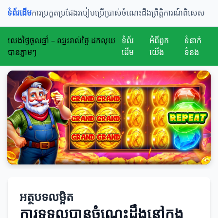
ទំព័រដើម
ការប្រកួតប្រជែង
របៀបប្រើប្រាស់
ចំណេះដឹង
ព្រឹត្តិការណ៍ពិសេស
លេងថ្ងៃចូលឆ្នាំ – ឈ្នះរាល់ថ្ងៃ ដកលុយ
ទំព័រ
អំពីពួក
ទំនាក់
បានភ្លាមៗ
ដើម
យើង
ទំនង
អត្ថបទលម្អិត
ការទទួលបានចំណេះដឹងនៅក្នុង