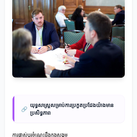
យុទ្ធសាស្ត្រសម្រាប់ការប្រកួតប្រជែងយ៉ាងមាន
🔗
ប្រសិទ្ធភាព
ការផ្លាស់ប្តូរចំណេះដឹងក្នុងសង្គម