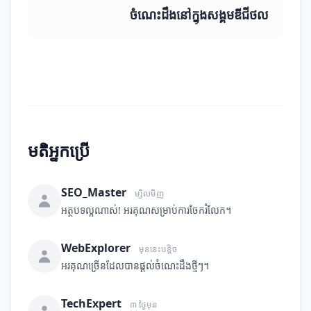
ចំណេះដឹងនៅក្នុងសង្គមឌីជីថល
មតិអ្នកប្រើ
SEO_Master
ម្សិលមិញ
អត្ថបទល្អណាស់! អរគុណសម្រាប់ការចែករំលែក។
WebExplorer
មុននេះបន្តិច
អរគុណច្រើនដែលបានផ្តល់ចំណេះដឹងថ្មីៗ។
TechExpert
៣ ថ្ងៃមុន