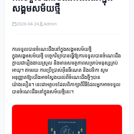
សង្គមសម័យថ្មី
2026-04-24
Admin
ការទទួលបានចំណេះដឹងនៅក្នុងសង្គមសម័យថ្មី
ក្នុងសង្គមសម័យថ្មី បច្ចេកវិទ្យាបានធ្វើឱ្យការទទួលបានចំណេះដឹង
ក្លាយជារឿងងាយស្រួល និងមានសមត្ថភាពសម្រាប់មនុស្សគ្រប់
អាយុ។ តាមរយៈការប្រើប្រាស់អ៊ីនធឺណេត និងវេទិកា សូម
អនុញ្ញាតឱ្យយើងអាចស្វែងយល់ពីចំណេះដឹងថ្មីៗបាន
យ៉ាងលឿន។ នេះជាអត្ថបទដែលពិភាក្សាពីវិធីដែលអ្នកអាចទទួល
បានចំណេះដឹងនៅក្នុងសម័យថ្មីនេះ។