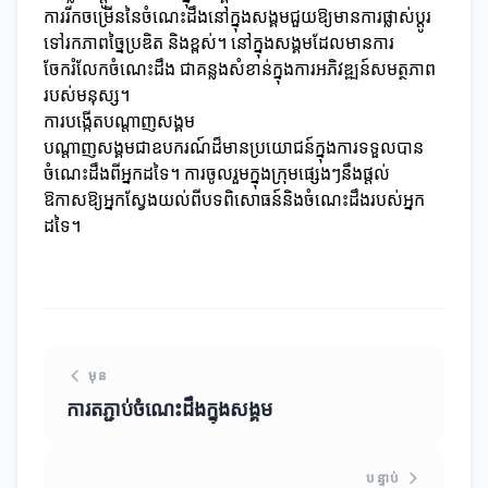
ការរីកចម្រើននៃចំណេះដឹងនៅក្នុងសង្គមជួយឱ្យមានការផ្លាស់ប្តូរ
ទៅរកភាពច្នៃប្រឌិត និងខ្ពស់។ នៅក្នុងសង្គមដែលមានការ
ចែករំលែកចំណេះដឹង ជាគន្លងសំខាន់ក្នុងការអភិវឌ្ឍន៍សមត្ថភាព
របស់មនុស្ស។
ការបង្កើតបណ្តាញសង្គម
បណ្តាញសង្គមជាឧបករណ៍ដ៏មានប្រយោជន៍ក្នុងការទទួលបាន
ចំណេះដឹងពីអ្នកដទៃ។ ការចូលរួមក្នុងក្រុមផ្សេងៗនឹងផ្តល់
ឱកាសឱ្យអ្នកស្វែងយល់ពីបទពិសោធន៍និងចំណេះដឹងរបស់អ្នក
ដទៃ។
មុន
ការតភ្ជាប់ចំណេះដឹងក្នុងសង្គម
បន្ទាប់