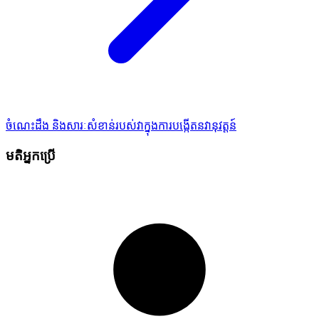
ចំណេះដឹង និងសារៈសំខាន់របស់វាក្នុងការបង្កើតនវានុវត្តន៍
មតិអ្នកប្រើ