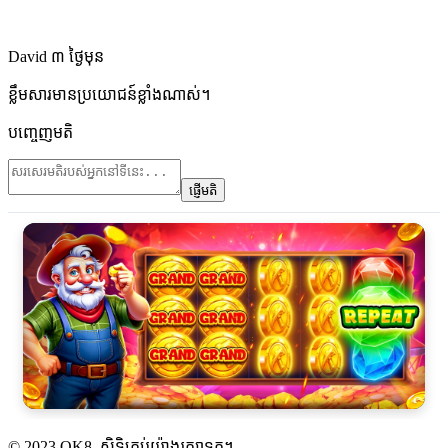
David
៣ ថ្ងៃមុន
ខ្លឹមសារមានប្រយោជន៍ខ្លាំងណាស់។
បញ្ចេញមតិ
ផ្ញើមតិ
© 2023 OK8. សិទ្ធិគ្រប់យ៉ាងរក្សាទុក។