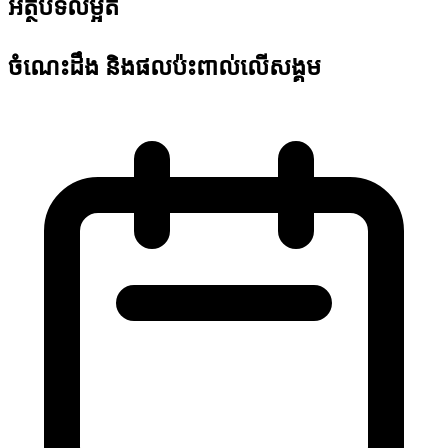
អត្ថបទលម្អិត
ចំណេះដឹង និងផលប៉ះពាល់លើសង្គម