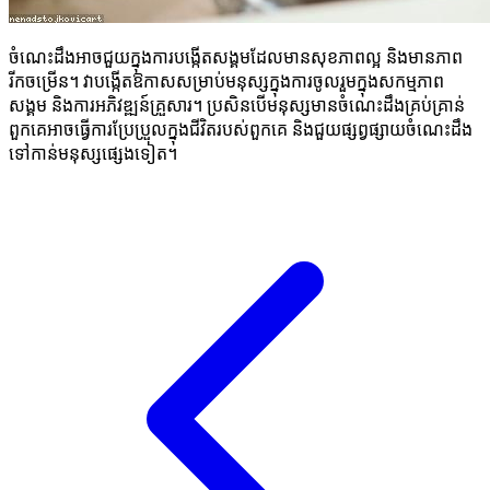
ចំណេះដឹងអាចជួយក្នុងការបង្កើតសង្គមដែលមានសុខភាពល្អ និងមានភាព
រីកចម្រើន។ វាបង្កើតឱកាសសម្រាប់មនុស្សក្នុងការចូលរួមក្នុងសកម្មភាព
សង្គម និងការអភិវឌ្ឍន៍គ្រួសារ។ ប្រសិនបើមនុស្សមានចំណេះដឹងគ្រប់គ្រាន់
ពួកគេអាចធ្វើការប្រែប្រួលក្នុងជីវិតរបស់ពួកគេ និងជួយផ្សព្វផ្សាយចំណេះដឹង
ទៅកាន់មនុស្សផ្សេងទៀត។