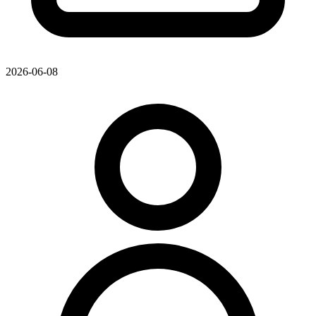
2026-06-08