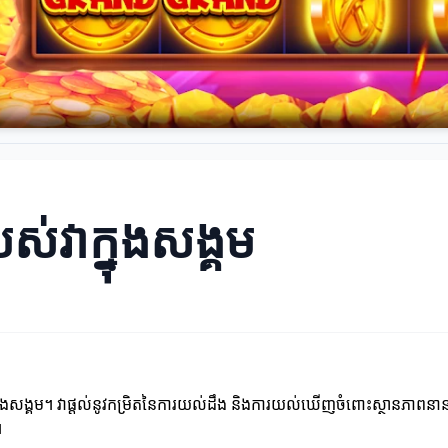
ស់វាក្នុងសង្គម
ិងសង្គម។ វាផ្តល់នូវកម្រិតនៃការយល់ដឹង និងការយល់ឃើញចំពោះស្ថានភាពនានាក្
។