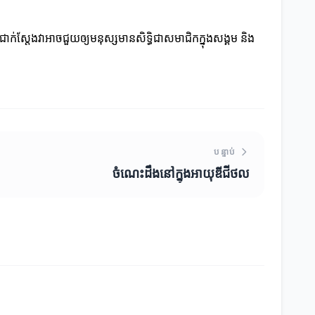
 ជាក់ស្តែងវាអាចជួយឲ្យមនុស្សមានសិទ្ធិជាសមាជិកក្នុងសង្គម និង
បន្ទាប់
ចំណេះដឹងនៅក្នុងអាយុឌីជីថល