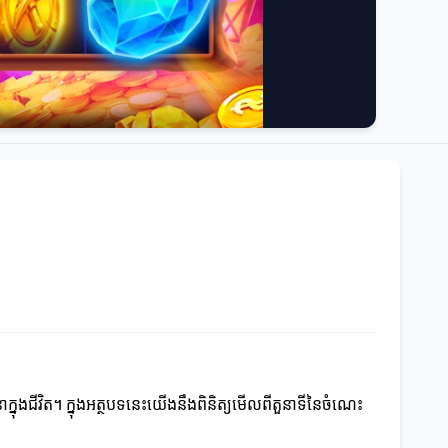
នុងជីវិត។ ក្នុងអត្ថបទនេះយើងនឹងពិនិត្យមើលពីតួនាទីនៃចំណេះ