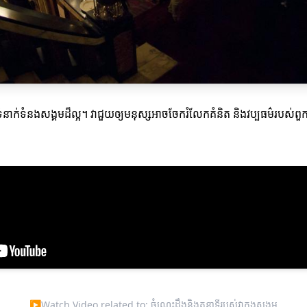
ក់ទំនងសង្គមដ៏ល្អ។ វាជួយឲ្យមនុស្សអាចចែករំលែកគំនិត និងវប្បធម៌របស់ពួកគេ។
▶
Watch Video related to: ចំណេះដឹងនិងតួនាទីរបស់វាក្នុងសង្គម