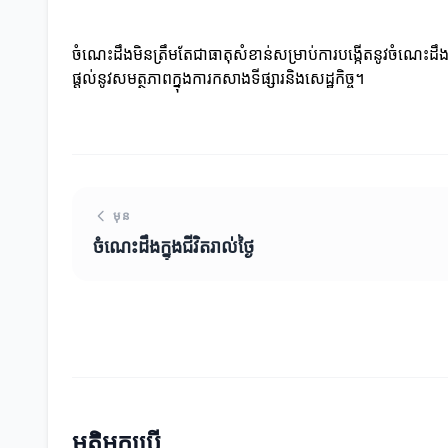
ចំណេះដឹងមិនត្រឹមតែជាធាតុសំខាន់សម្រាប់ការបង្កើតនូវចំណេះដឹងថ្
ផ្តល់នូវសមត្ថភាពក្នុងការកសាងទីផ្សារនិងសេដ្ឋកិច្ច។
មុន
ចំណេះដឹងក្នុងជីវិតរាល់ថ្ងៃ
មតិអ្នកប្រើ