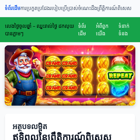
ទំព័រដើម
ការប្រកួតប្រជែង
របៀបប្រើប្រាស់
ចំណេះដឹង
ព្រឹត្តិការណ៍ពិសេស
លេងថ្ងៃចូលឆ្នាំ – ឈ្នះរាល់ថ្ងៃ ដកលុយ
ទំព័រ
អំពីពួក
ទំនាក់
បានភ្លាមៗ
ដើម
យើង
ទំនង
អត្ថបទលម្អិត
ឥទ្ធិពលនៃព្រឹត្តិការណ៍ពិសេស