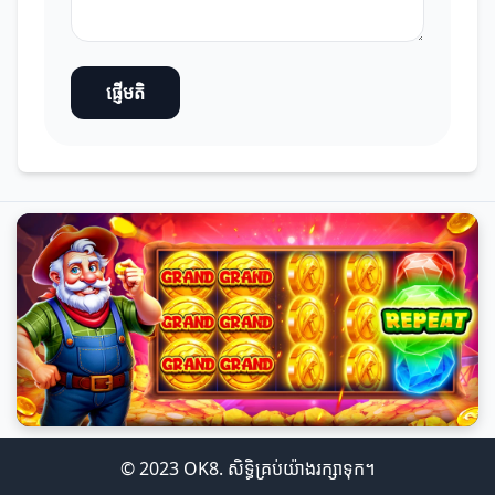
ផ្ញើមតិ
© 2023 OK8. សិទ្ធិគ្រប់យ៉ាងរក្សាទុក។