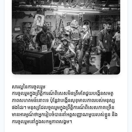
សារល្អនៃការចូលរួម
ការចូលរួមក្នុងព្រឹតិ្តការណ៍ពិសេសមិនត្រឹមតែជួយបង្កើនសមត្ថ
ភាពសហគមន៍នោះទេ ប៉ុន្តែវាបង្កើនសុខុមាលភាពរបស់មនុស្ស
ផងដែរ។ មនុស្សដែលចូលរួមក្នុងព្រឹតិ្តការណ៍ពិសេសភាគច្រើន
មានអារម្មណ៍ថាអ្នករៀបចំបាននាំអត្តសញ្ញាណមួយរបស់ខ្លួន និង
ការចូលរួមនៅក្នុងសកម្មភាពសង្គម។