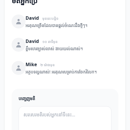
មតិអ្នកប្រើ
David
មុននេះបន្តិច
អរគុណច្រើនដែលបានផ្តល់ចំណេះដឹងថ្មីៗ។
David
១០ នាទីមុន
ខ្លឹមសារច្បាស់លាស់ ងាយយល់ណាស់។
Mike
២ ម៉ោងមុន
អត្ថបទល្អណាស់! អរគុណសម្រាប់ការចែករំលែក។
បញ្ចេញមតិ