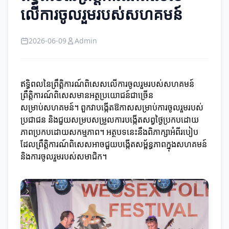
លើការចូលរួមរបស់សហគមន៍
2026-06-09
Admin
ឥទ្ធិពលនៃព្រឹត្តិការណ៍ពិសេសលើការចូលរួមរបស់សហគមន៍
ព្រឹត្តិការណ៍ពិសេសមានអត្ថប្រយោជន៍ជាច្រើន
សម្រាប់សហគមន៍។ ពួកវាបង្កើតឱកាសសម្រាប់ការចូលរួមរបស់
ប្រជាជន និងជួយសម្របសម្រួលការបង្កើតសព្វថ្ងៃប្រកបដោយ
ភាពប្រកបដោយសកម្មភាព។ អត្ថបទនេះនឹងពិភាក្សាអំពីរបៀប
ដែលព្រឹត្តិការណ៍ពិសេសអាចជួយបង្កើតសម្ព័ន្ធភាពក្នុងសហគមន៍
និងការចូលរួមរបស់សមាជិក។