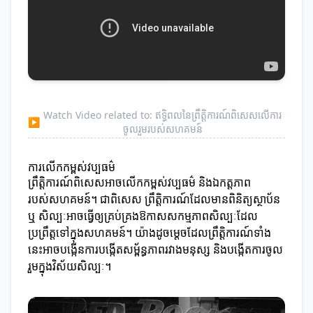
Watch Video related to: ឥទ្ធិពលនៃព្រឹត្តិការណ៍ពិសេសលើការ
▶
ចូលរួមរបស់សហគមន៍
ការលើកកម្ពស់វប្បធម៌
ព្រឹត្តិការណ៍ពិសេសអាចលើកកម្ពស់វប្បធម៌ និងឯកត្តភាព
របស់សហគមន៍។ ជាពិសេស ព្រឹត្តិការណ៍ដែលមានពិនិត្យស្ថាប័ន
ឬ សិល្បៈអាចធ្វើឲ្យគ្រប់គ្រងឱកាសសកម្មភាពសិល្បៈដែល
ប្រព្រឹត្តទៅក្នុងសហគមន៍។ យ៉ាងដូចម្តេចដែលព្រឹត្តិការណ៍ទាំង
នេះអាចបង្កើនការបង្កើតសម្ព័ន្ធភាពរវាងមនុស្ស និងបង្កើតការចូល
រួមក្នុងវិស័យសិល្បៈ។