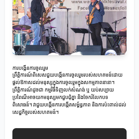
ការបង្កើនការចូលរួម
ព្រឹត្តិការណ៍ពិសេសជួយបង្កើនការចូលរួមរបស់សហគមន៍ដោយ
ផ្តល់ឱកាសដល់មនុស្សក្នុងការចូលរួមក្នុងសកម្មភាពនានា។
ព្រឹត្តិការណ៍ដូចជា កម្មវិធីទិញលក់សំណង់ ឬ យប់សប្បាយ
ប្រពៃណីអាចយកមនុស្សមកជួបជុំគ្នា និងចែករំលែកបទ
ពិសោធន៍។ វាជួយបង្កើនការបង្កើតសម្ព័ន្ធភាព និងការប៉ះពាល់ដល់
សេដ្ឋកិច្ចរបស់សហគមន៍។