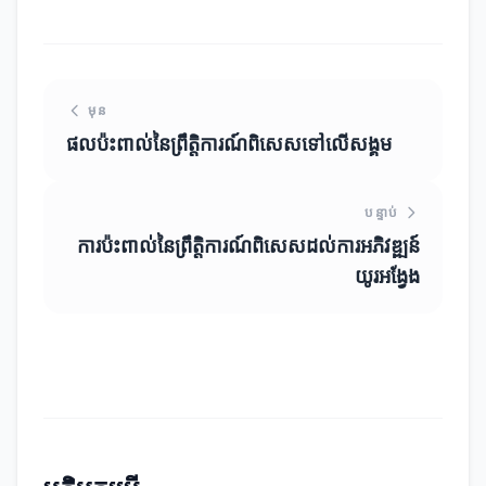
មុន
ផលប៉ះពាល់នៃព្រឹត្តិការណ៍ពិសេសទៅលើសង្គម
បន្ទាប់
ការប៉ះពាល់នៃព្រឹត្តិការណ៍ពិសេសដល់ការអភិវឌ្ឍន៍
យូរអង្វែង