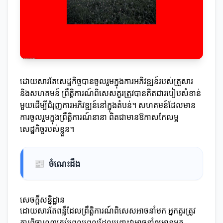
ដោយសារតែសេដ្ឋកិច្ចបានចូលរួមក្នុងការអភិវឌ្ឍន៍របស់គ្រួសារ
និងសហគមន៍ ព្រឹត្តិការណ៍ពិសេសគួរត្រូវបានគិតជារបៀបសំខាន់
មួយដើម្បីជំរុញការអភិវឌ្ឍន៍នៅក្នុងតំបន់។ សហគមន៍ដែលមាន
ការចូលរួមក្នុងព្រឹត្តិការណ៍នានា ពិតជាមានឱកាសកែលម្អ
សេដ្ឋកិច្ចរបស់ខ្លួន។
📰
ចំណេះដឹង
សេចក្តីសន្និដ្ឋាន
ដោយសារតែពន្លឺដែលព្រឹត្តិការណ៍ពិសេសអាចនាំមក អ្នកគួរត្រូវ
ការពិចារណាគ្រប់ពេលពេលដែលព្រោះវាអាចនាំឲ្យមានអត្ថ