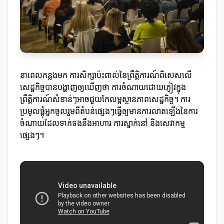
នាពេលកន្លងមក ការសិក្សាប៉ះពាល់នៃព្រឹត្តិការណ៍ពិសេសលើ
សេដ្ឋកិច្ចបានបង្ហាញឲ្យឃើញថា ការចំណាយដោយភ្ញៀវក្នុង
ព្រឹត្តិការណ៍សំខាន់ៗអាចជួយកែលម្អស្ថានភាពសេដ្ឋកិច្ច។ ការ
ប្រមូលផ្តុំអ្នកចូលរួមពីតំបន់ផ្សេងៗធ្វើឲ្យមានការលាតឡើងនៃការ
ចំណាយដែលទាក់ទងនឹងអាហារ ការស្នាក់នៅ និងសេវាកម្ម
ផ្សេងៗ។