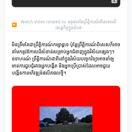
Watch Video related to: អត្ថផលនៃព្រឹត្តិការណ៍ពិសេសលើ
▶
សេដ្ឋកិច្ចក្នុងតំបន់
មិនត្រឹមតែជាព្រឹត្តិការណ៍កម្សាន្តទេ ប៉ុន្តែព្រឹត្តិការណ៍ពិសេសក៏អាច
នាំមកនូវឱកាសដ៏សំខាន់សម្រាប់អ្នកជំនាញក្នុងវិស័យផ្សេងៗ។
ឧទាហរណ៍ ព្រឹត្តិការណ៍ជាតិនៅក្នុងវិស័យបច្ចេកវិទ្យាអាចនាំឲ្យ
មានការជួបជុំរវាងអ្នកបង្កើត និងអ្នកប្រើប្រាស់ដែលអាចជួយ
បង្កើនការអភិវឌ្ឍន៍ផលិតផលថ្មី។