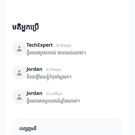
មតិអ្នកប្រើ
TechExpert
២ ម៉ោងមុន
ខ្លឹមសារច្បាស់លាស់ ងាយយល់ណាស់។
Jordan
២ ម៉ោងមុន
ពិតជាអ្វីដែលខ្ញុំកំពុងស្វែងរក។
Jordan
១០ នាទីមុន
ខ្លឹមសារមានប្រយោជន៍ខ្លាំងណាស់។
បញ្ចេញមតិ