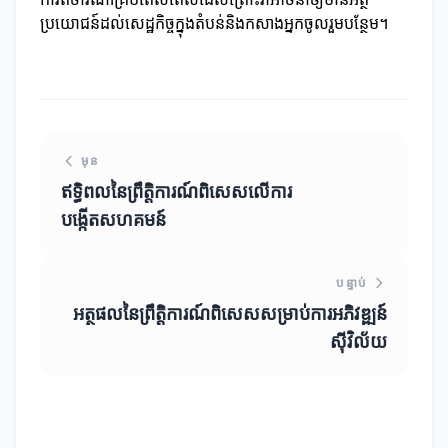
ប្រយោជន៍ដល់សេដ្ឋកិច្ចក្នុងតំបន់និងកសាងអ្នកចូលរួមបន្ថែម។
មុន
ឥទ្ធិពលនៃព្រឹត្តិការណ៍ពិសេសលើការ
បង្កើតសហគមន៍
បន្ទាប់
អត្ថផលនៃព្រឹត្តិការណ៍ពិសេសសម្រាប់ការ​អភិវឌ្ឍន៍
ស៊ីវិល័យ