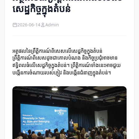
សេដ្ឋកិច្ចក្នុងតំបន់
2026-06-14
Admin
អត្ថផលនៃព្រឹត្តិការណ៍ពិសេសលើសេដ្ឋកិច្ចក្នុងតំបន់
ព្រឹត្តិការណ៍ពិសេសដូចជាគោលបំណង និងកិច្ចប្រជុំអាចមាន
ឥទ្ធិពលធំលើសេដ្ឋកិច្ចក្នុងតំបន់។ ព្រឹត្តិការណ៍ទាំងនេះអាចជួយ
បង្កើនការចំណាយរបស់ភ្ញៀវ និងបង្កើនជំនាញក្នុងតំបន់។