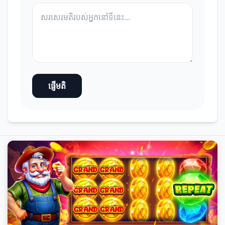
ផ្ញើមតិ