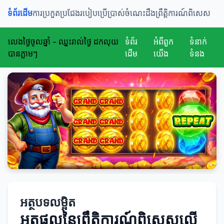
ទំព័រដើម
ការប្រកួតប្រជែង
របៀបប្រើប្រាស់
ចំណេះដឹង
ព្រឹត្តិការណ៍ពិសេស
លេងថ្ងៃចូលឆ្នាំ – ឈ្នះរាល់ថ្ងៃ ដកលុយ
ទំព័រ
អំពីពួក
ទំនាក់
បានភ្លាមៗ
ដើម
យើង
ទំនង
អត្ថបទលម្អិត
អត្ថផលនៃព្រឹត្តិការណ៍ពិសេសលើ