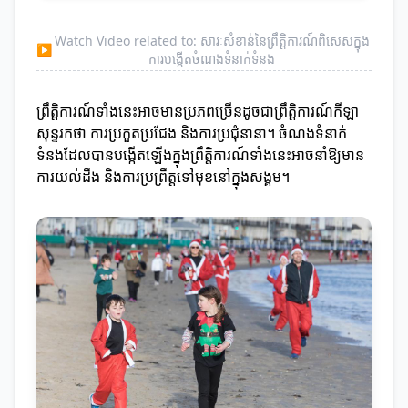
Watch Video related to: សារៈសំខាន់នៃព្រឹត្តិការណ៍ពិសេសក្នុង
▶
ការបង្កើតចំណងទំនាក់ទំនង
ព្រឹត្តិការណ៍ទាំងនេះអាចមានប្រភពច្រើនដូចជាព្រឹត្តិការណ៍កីឡា
សុន្ទរកថា ការប្រកួតប្រជែង និងការប្រជុំនានា។ ចំណងទំនាក់
ទំនងដែលបានបង្កើតឡើងក្នុងព្រឹត្តិការណ៍ទាំងនេះអាចនាំឱ្យមាន
ការយល់ដឹង និងការប្រព្រឹត្តទៅមុខនៅក្នុងសង្គម។