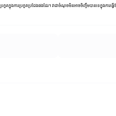
ារប្រកួតក្នុងការប្រកួតប្រជែងផងដែរ។ វាជាចំណុចមិនអាចចិញ្ចឹមបានទេក្នុងការធ