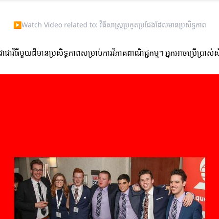
▶
Watch Video related to: វិធីសាស្ត្រប្រកួតប្រជែងដែលមានប្រសិទ្ធភាព
ល់។ វាជាវិធីមួយដ៏មានប្រសិទ្ធភាពសម្រាប់ការវិភាគពាណិជ្ជកម្ម។ អ្នកអាចប្រើប