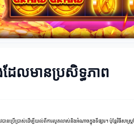
ជែងដែលមានប្រសិទ្ធភាព
បានប្រើប្រាស់ដើម្បីយល់ពីការលូតលាស់និងអំណាចក្នុងទីផ្សារ។ ប៉ុន្តែវិធីសាស្