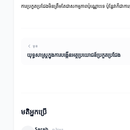
ការប្រកួតប្រជែងមិនត្រឹមតែជាសកម្មភាពប៉ុណ្ណោះទេ ប៉ុន្តែវាក៏ជាក
មុន
យុទ្ធសាស្ត្រក្នុងការបង្កើនអត្ថប្រយោជន៍ប្រកួតប្រជែង
មតិអ្នកប្រើ
Sarah
៣ ថ្ងៃមុន