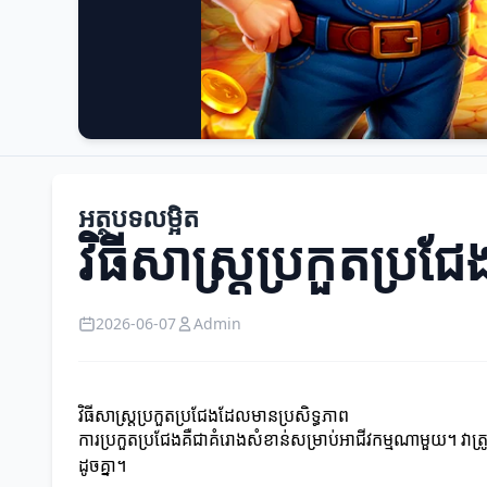
អត្ថបទលម្អិត
វិធីសាស្ត្រប្រកួតប្រ
2026-06-07
Admin
វិធីសាស្ត្រប្រកួតប្រជែងដែលមានប្រសិទ្ធភាព
ការប្រកួតប្រជែងគឺជាគំរោងសំខាន់សម្រាប់អាជីវកម្មណាមួយ។ វាត្រូវ
ដូចគ្នា។