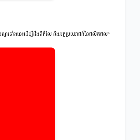
្រាស់សំណួរទាំងនេះដើម្បីដឹងពីតំលៃ និងអត្ថប្រយោជន៍នៃផលិតផល។