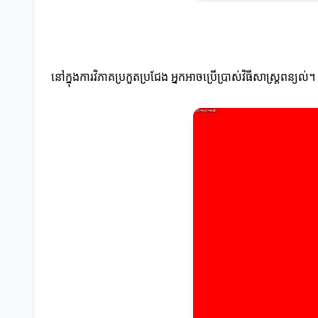
នៅក្នុងការវិភាគប្រកួតប្រជែង អ្នកអាចប្រើប្រាស់វិធីសាស្ត្រពន្យ