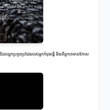
ីអ្វីដែលអ្នកប្រកួតប្រជែងរបស់អ្នកកំពុងធ្វើ និងតើពួកគេមានឱកាស