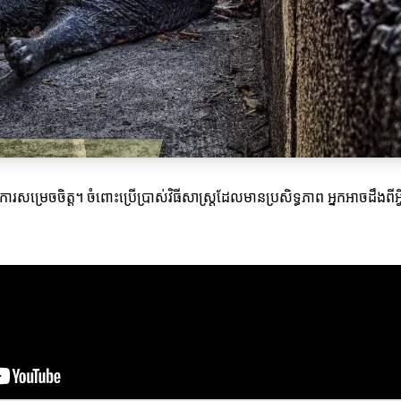
ងការសម្រេចចិត្ត។ ចំពោះប្រើប្រាស់វិធីសាស្ត្រដែលមានប្រសិទ្ធភាព អ្នកអាចដឹងព