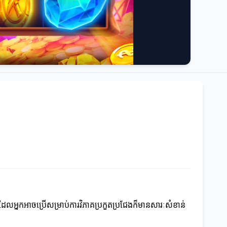
ត្រដែលអ្នកអាចប្រើសម្រាប់ការវិភាគប្រកួតប្រជែងក៏មានសារៈសំខាន់