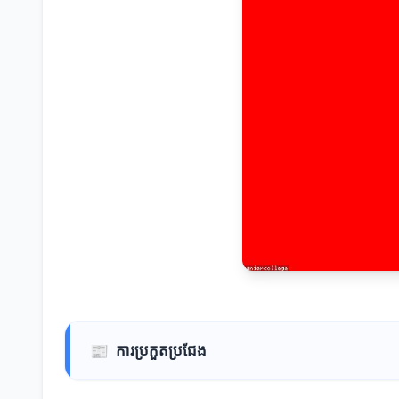
📰
ការប្រកួតប្រជែង