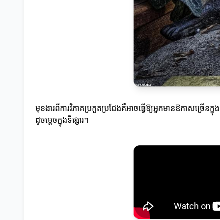
មុខងារពីការវិភាគប្រកួតប្រជែងគឺអាចធ្វើឱ្យអ្នកមានឱកាសច្រើនក្នុ
ដូចម្តេចក្នុងទីផ្សារ។