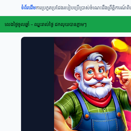
ទំព័រដើម
ការប្រកួតប្រជែង
របៀបប្រើប្រាស់
ចំណេះដឹង
ព្រឹត្តិការណ៍
លេងថ្ងៃចូលឆ្នាំ – ឈ្នះរាល់ថ្ងៃ ដកលុយបានភ្លាមៗ