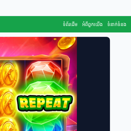
ទំព័រដើម
អំពីពួកយើង
ទំនាក់ទំនង