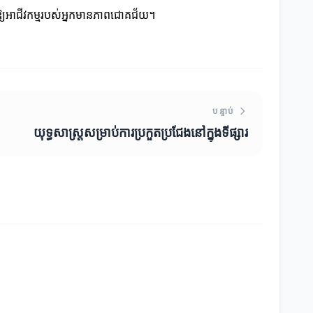
្វើឱ្យអាជីវកម្មរបស់អ្នកមានភាពជោគជ័យ។
បន្ទាប់
យុទ្ធសាស្ត្រសម្រាប់ការប្រកួតប្រជែងនៅក្នុងទីផ្សារ