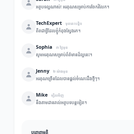
អត្ថបទល្អណាស់! អរគុណសម្រាប់ការចែករំលែក។
TechExpert
មុននេះបន្តិច
ពិតជាអ្វីដែលខ្ញុំកំពុងស្វែងរក។
Sophia
៣ ថ្ងៃមុន
សូមអរគុណសម្រាប់ព័ត៌មានដ៏ល្អនេះ។
Jenny
២ ម៉ោងមុន
អរគុណច្រើនដែលបានផ្តល់ចំណេះដឹងថ្មីៗ។
Mike
ម្សិលមិញ
នឹងតាមដានរាល់អត្ថបទបន្តទៀត។
បញ្ចេញមតិ