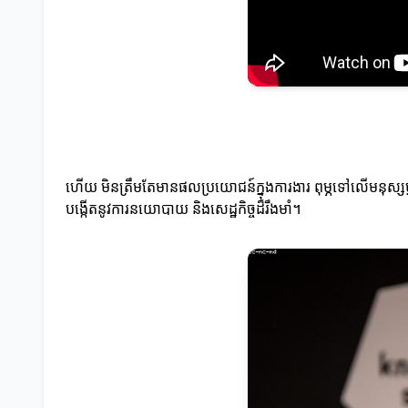
ហើយ មិនត្រឹមតែមានផលប្រយោជន៍ក្នុងការងារ ពុម្ភទៅលើមនុស្សម្
បង្កើតនូវការនយោបាយ និងសេដ្ឋកិច្ចដ៏រឹងមាំ។