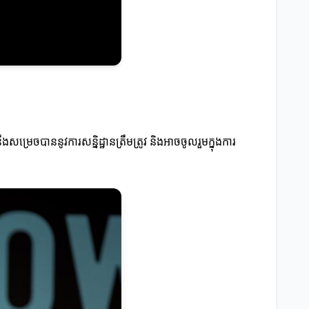
េចបាននូវការសន្និដ្ឋានត្រឹមត្រូវ និងអាចចូលរួមក្នុងការ