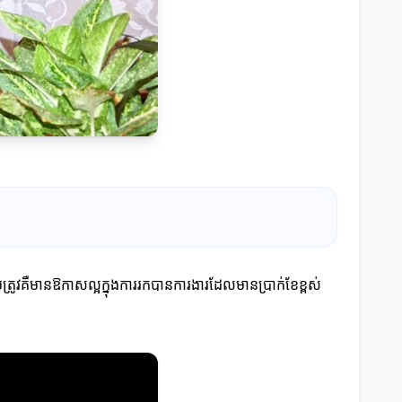
្រូវគឺមានឱកាសល្អក្នុងការរកបានការងារដែលមានប្រាក់ខែខ្ពស់