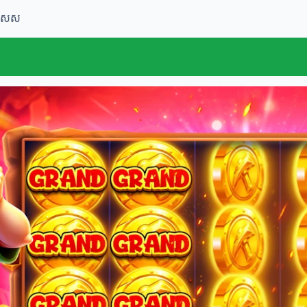
ពិសេស