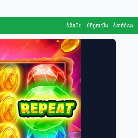
ទំព័រដើម
អំពីពួកយើង
ទំនាក់ទំនង