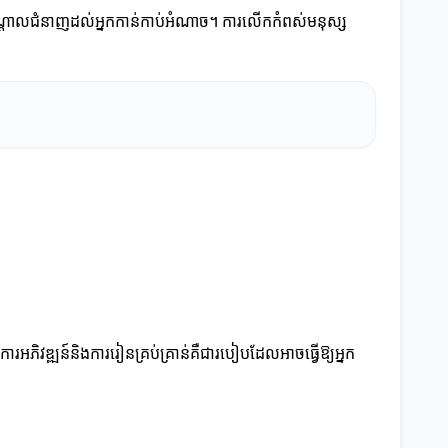
្តុះបណ្តាលជំនាញដល់អ្នកកាន់កាប់អំណាច។ ការលើកកំពស់មនុស្ស
ការអភិវឌ្ឍន៍និងការរៀនគ្រប់គ្រាន់គឺជារបៀបដែលអាចធ្វើឱ្យអ្នក