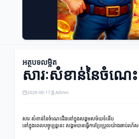
អត្ថបទលម្អិត
សារៈសំខាន់នៃចំណេះ
2026-06-17
Admin
សារៈសំខាន់នៃចំណេះដឹងនៅក្នុងសង្គមសម័យទំនើប
នៅក្នុងពេលបច្ចុប្បន្ននេះ សង្គមបានធ្វើការប្រែប្រួលយ៉ាងឆាប់រហ័សដ