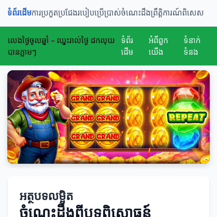
ទំព័រដើម
ការប្រកួតប្រជែង
របៀបប្រើប្រាស់
ចំណេះដឹង
ព្រឹត្តិការណ៍ពិសេស
លេងថ្ងៃចូលឆ្នាំ – ឈ្នះរាល់ថ្ងៃ ដកលុយ
ទំព័រ
អំពីពួក
ទំនាក់
បានភ្លាមៗ
ដើម
យើង
ទំនង
អត្ថបទលម្អិត
ចំណេះដឹងពីបទពិសោធន៍