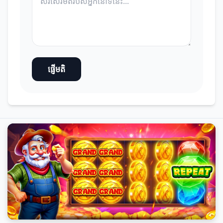
ផ្ញើមតិ