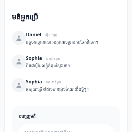
មតិអ្នកប្រើ
Daniel
ម្សិលមិញ
អត្ថបទល្អណាស់! អរគុណសម្រាប់ការចែករំលែក។
Sophia
២ ម៉ោងមុន
ពិតជាអ្វីដែលខ្ញុំកំពុងស្វែងរក។
Sophia
១០ នាទីមុន
អរគុណច្រើនដែលបានផ្តល់ចំណេះដឹងថ្មីៗ។
បញ្ចេញមតិ