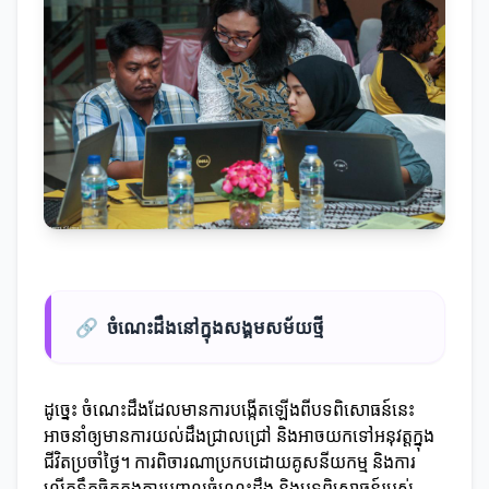
🔗
ចំណេះដឹងនៅក្នុងសង្គមសម័យថ្មី
ដូច្នេះ ចំណេះដឹងដែលមានការបង្កើតឡើងពីបទពិសោធន៍នេះ
អាចនាំឲ្យមានការយល់ដឹងជ្រាលជ្រៅ និងអាចយកទៅអនុវត្តក្នុង
ជីវិតប្រចាំថ្ងៃ។ ការពិចារណាប្រកបដោយគូសនីយកម្ម និងការ
លើកទឹកចិត្តក្នុងការបញ្ចូលចំណេះដឹង និងបទពិសោធន៍របស់