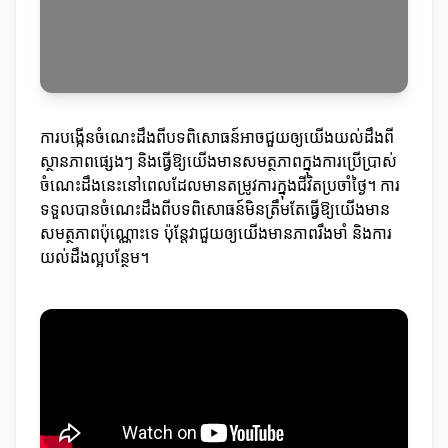
ការបង្កើនចំណេះដឹងពីបទពិសោធន៍អាចជួយឲ្យយើងយល់ដឹងពី
ស្ថានភាពផ្សេងៗ និងធ្វើឱ្យយើងមានសមត្ថភាពក្នុងការប្រើប្រាស់
ចំណេះដឹងនេះនៅពេលដែលមានតម្រូវការក្នុងជីវិតប្រចាំថ្ងៃ។ ការ
ទទួលបានចំណេះដឹងពីបទពិសោធន៍មិនត្រឹមតែធ្វើឱ្យយើងមាន
សមត្ថភាពប៉ុណ្ណោះទេ ប៉ុន្តែវាជួយឲ្យយើងមានភាពរឹងមាំ និងការ
យល់ដឹងល្អបន្ថែម។